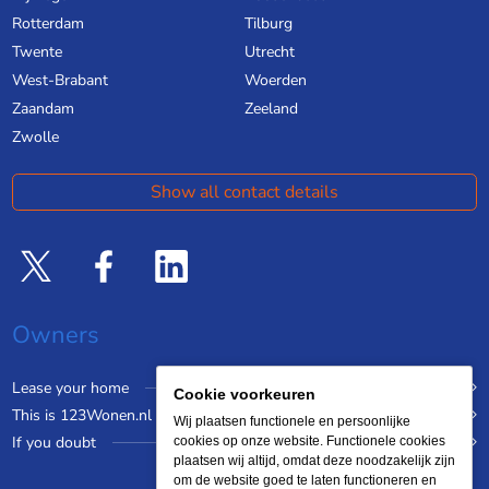
Rotterdam
Tilburg
Twente
Utrecht
West-Brabant
Woerden
Zaandam
Zeeland
Zwolle
Show all contact details
Owners
Lease your home
Cookie voorkeuren
This is 123Wonen.nl
Wij plaatsen functionele en persoonlijke
If you doubt
cookies op onze website. Functionele cookies
plaatsen wij altijd, omdat deze noodzakelijk zijn
om de website goed te laten functioneren en