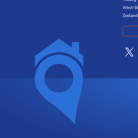
West-B
Zeeland