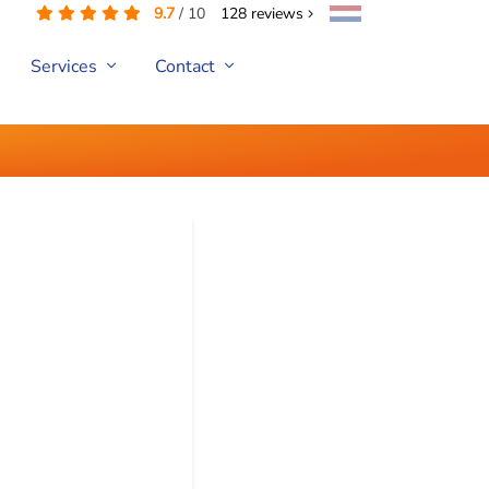
9.7
/
10
128
reviews
Services
Contact