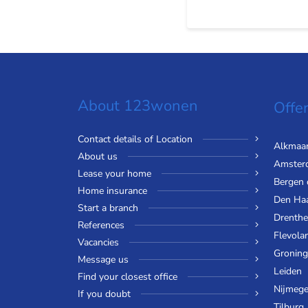
About 123wonen
Offer
Contact details of Location
Alkmaa
About us
Amster
Lease your home
Bergen
Home insurance
Den Ha
Start a branch
Drenthe
References
Flevola
Vacancies
Gronin
Message us
Leiden
Find your closest office
Nijmeg
If you doubt
Tilburg