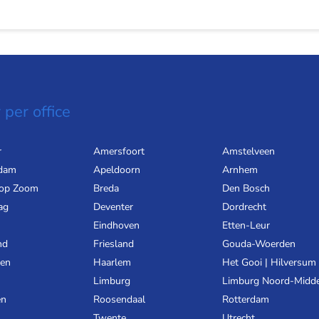
 per office
r
Amersfoort
Amstelveen
dam
Apeldoorn
Arnhem
 op Zoom
Breda
Den Bosch
ag
Deventer
Dordrecht
Eindhoven
Etten-Leur
nd
Friesland
Gouda-Woerden
gen
Haarlem
Het Gooi | Hilversum
Limburg
Limburg Noord-Midd
en
Roosendaal
Rotterdam
Twente
Utrecht