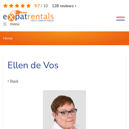
9.7
/
10
128
reviews
menu
Home
Ellen de Vos
Back