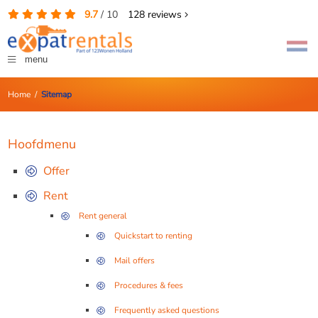
9.7
/
10
128
reviews
menu
Home
/
Sitemap
Hoofdmenu
Offer
Rent
Rent general
Quickstart to renting
Mail offers
Procedures & fees
Frequently asked questions