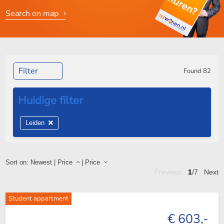
Search on map
Filter
Found
82
Leiden
Sort on:
Newest
|
Price
|
Price
Previous
1
/7
Next
Student appartment
€ 603,-