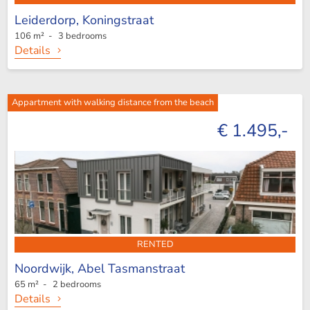
Leiderdorp,
Koningstraat
106 m² - 3 bedrooms
Details
Appartment with walking distance from the beach
€ 1.495,-
RENTED
Noordwijk,
Abel Tasmanstraat
65 m² - 2 bedrooms
Details