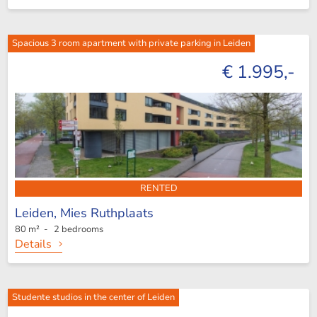
Spacious 3 room apartment with private parking in Leiden
€ 1.995,-
RENTED
Leiden,
Mies Ruthplaats
80 m² - 2 bedrooms
Details
Studente studios in the center of Leiden