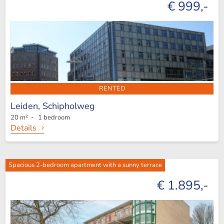
€ 999,-
RENTED
Leiden,
Schipholweg
20 m² - 1 bedroom
Details
Spacious 2-bedroom apartment with a sunny terrace
€ 1.895,-