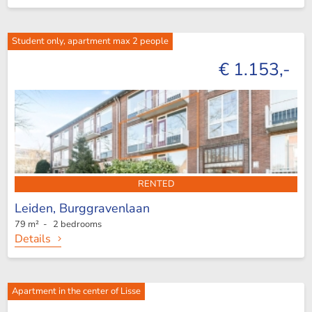
Student only, apartment max 2 people
€ 1.153,-
RENTED
Leiden,
Burggravenlaan
79 m² - 2 bedrooms
Details
Apartment in the center of Lisse