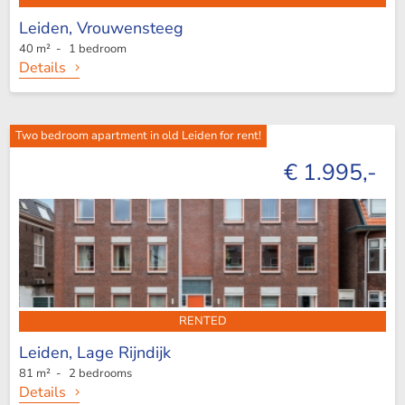
Leiden,
Vrouwensteeg
40 m² - 1 bedroom
Details
Two bedroom apartment in old Leiden for rent!
€ 1.995,-
RENTED
Leiden,
Lage Rijndijk
81 m² - 2 bedrooms
Details