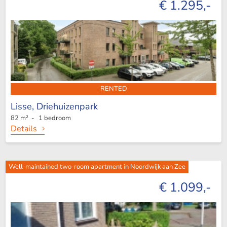
€ 1.295,-
RENTED
Lisse,
Driehuizenpark
82 m² - 1 bedroom
Details
Well-maintained two-room apartment in Noordwijk aan Zee
€ 1.099,-