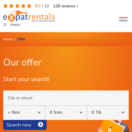
9.7
/
10
128
reviews
menu
Home
/
Offer
Our offer
Start your search!
Search now