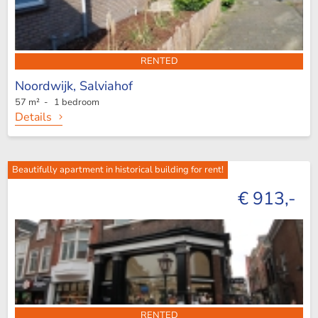
RENTED
Noordwijk,
Salviahof
57 m² - 1 bedroom
Details
Beautifully apartment in historical building for rent!
€ 913,-
RENTED