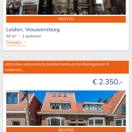
RENTED
Leiden,
Vrouwensteeg
50 m² - 1 bedroom
Details
Attractive and perfectly located home on the Koningstraat in
Leiderdor...
€ 2.350,-
RENTED