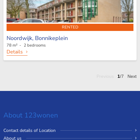
RENTED
Noordwijk,
Bonnikeplein
78 m² - 2 bedrooms
Details
Previous
1
/7
Next
About 123wonen
Contact details of Location
About us