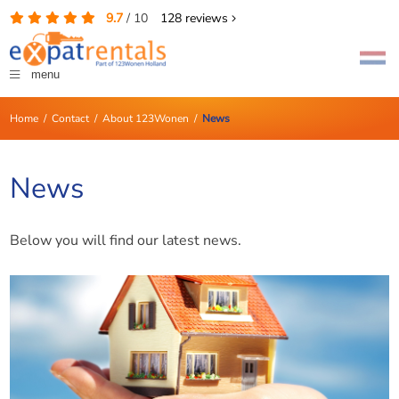
9.7
/
10
128
reviews
menu
Home
/
Contact
/
About 123Wonen
/
News
News
Below you will find our latest news.