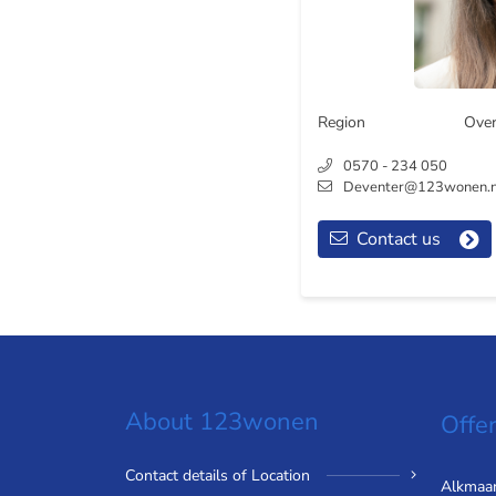
Region
Over
0570 - 234 050
Deventer@123wonen.n
Contact us
About 123wonen
Offer
Contact details of Location
Alkmaa