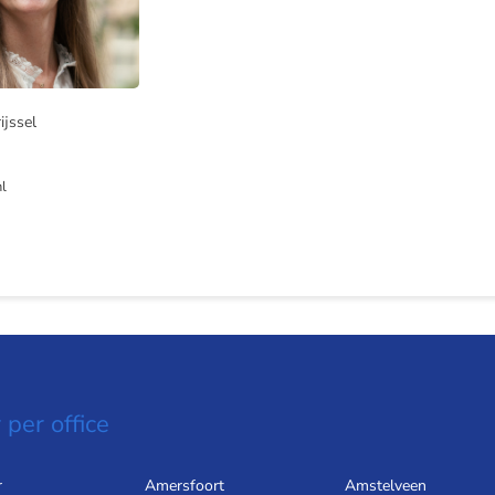
ijssel
l
 per office
r
Amersfoort
Amstelveen