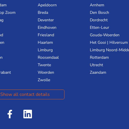
dam
Apeldoorn
Arnhem
 op Zoom
Breda
Den Bosch
ag
Deventer
Dordrecht
Eindhoven
Etten-Leur
nd
Friesland
Gouda-Woerden
gen
Haarlem
Het Gooi | Hilversum
Limburg
Limburg Noord-Midd
en
Roosendaal
Rotterdam
Twente
Utrecht
rabant
Woerden
Zaandam
Zwolle
Show all contact details