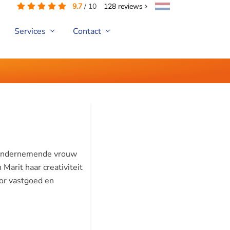
9.7
/
10
128
reviews
Services
Contact
 ondernemende vrouw
 Marit haar creativiteit
oor vastgoed en