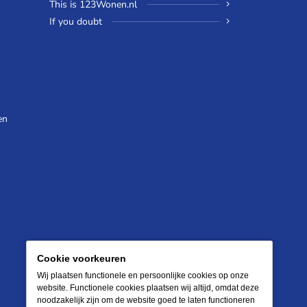
This is 123Wonen.nl
If you doubt
en
Cookie voorkeuren
Wij plaatsen functionele en persoonlijke cookies op onze
website. Functionele cookies plaatsen wij altijd, omdat deze
noodzakelijk zijn om de website goed te laten functioneren