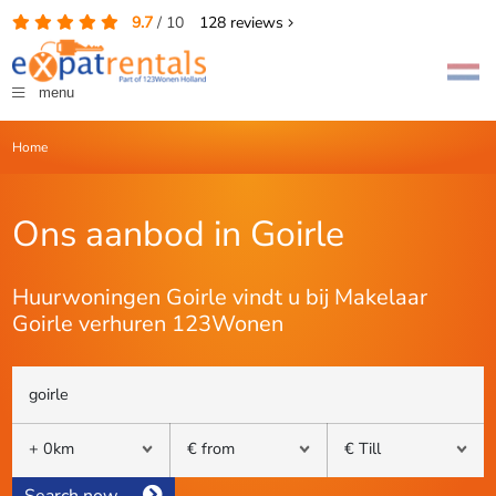
9.7
/
10
128
reviews
menu
Home
Ons aanbod in Goirle
Huurwoningen Goirle vindt u bij Makelaar
Goirle verhuren 123Wonen
Search now