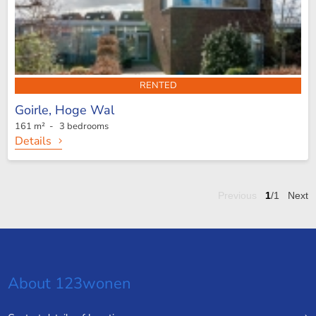
RENTED
Goirle,
Hoge Wal
161 m² - 3 bedrooms
Details
Previous
1
/1
Next
About 123wonen