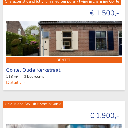
Characteristic and fully furnished temporary living in charming Goirle
€ 1.500,-
RENTED
Goirle,
Oude Kerkstraat
118 m² - 3 bedrooms
Details
Unique and Stylish Home in Goirle
€ 1.900,-