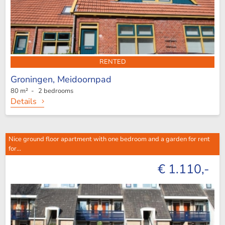
RENTED
Groningen,
Meidoornpad
80 m² - 2 bedrooms
Details
Nice ground floor apartment with one bedroom and a garden for rent
for...
€ 1.110,-