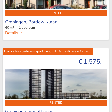
RENTED
Groningen,
Bordewijklaan
60 m² - 1 bedroom
Details
Luxury two bedroom apartment with fantastic view for rent!
€ 1.575,-
RENTED
Groningen,
Regattaweg