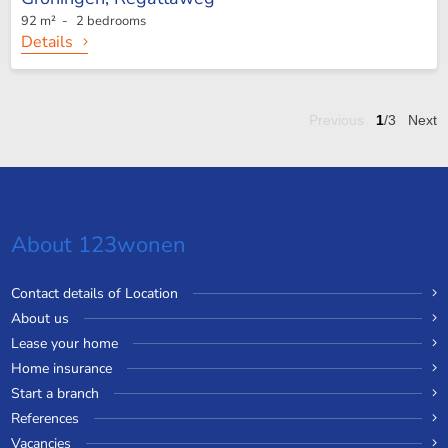
92 m² - 2 bedrooms
Details
Previous
1
/3
Next
About 123wonen
Contact details of Location
About us
Lease your home
Home insurance
Start a branch
References
Vacancies