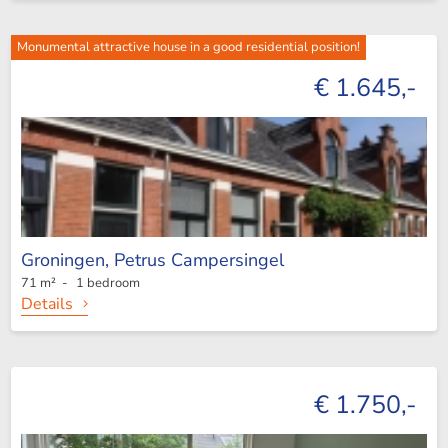
Monumental attractive house in a good residential position!
€ 1.645,-
Groningen,
Petrus Campersingel
71 m² - 1 bedroom
Details
€ 1.750,-