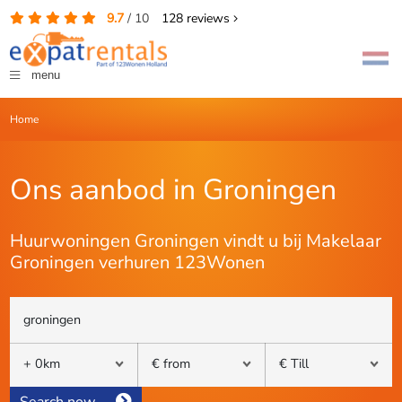
9.7
/
10
128
reviews
menu
Home
Ons aanbod in Groningen
Huurwoningen Groningen vindt u bij Makelaar
Groningen verhuren 123Wonen
Search now