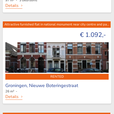
97 m² - 3 bedrooms
Details
Attractive furnished flat in national monument near city centre and pa...
€ 1.092,-
RENTED
Groningen,
Nieuwe Boteringestraat
26 m² -
Details