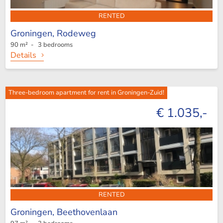
RENTED
Groningen,
Rodeweg
90 m² - 3 bedrooms
Details
Three-bedroom apartment for rent in Groningen-Zuid!
€ 1.035,-
RENTED
Groningen,
Beethovenlaan