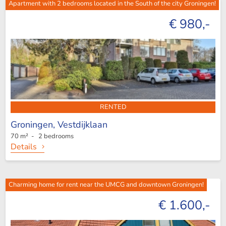
Apartment with 2 bedrooms located in the South of the city Groningen!
€ 980,-
RENTED
Groningen,
Vestdijklaan
70 m² - 2 bedrooms
Details
Charming home for rent near the UMCG and downtown Groningen!
€ 1.600,-