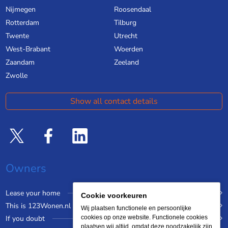
Nijmegen
Roosendaal
Rotterdam
Tilburg
Twente
Utrecht
West-Brabant
Woerden
Zaandam
Zeeland
Zwolle
Show all contact details
Owners
Lease your home
Cookie voorkeuren
This is 123Wonen.nl
Wij plaatsen functionele en persoonlijke
If you doubt
cookies op onze website. Functionele cookies
plaatsen wij altijd, omdat deze noodzakelijk zijn