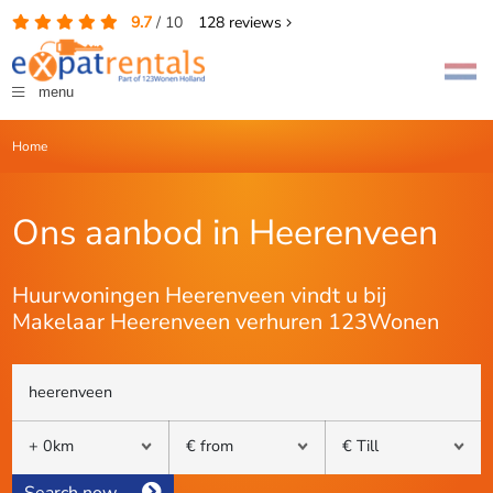
9.7
/
10
128
reviews
menu
Home
Ons aanbod in Heerenveen
Huurwoningen Heerenveen vindt u bij
Makelaar Heerenveen verhuren 123Wonen
Search now