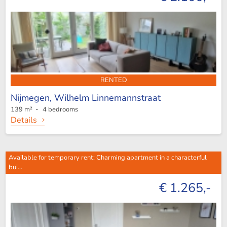
RENTED
Nijmegen,
Wilhelm Linnemannstraat
139 m² - 4 bedrooms
Details
Available for temporary rent: Charming apartment in a characterful
bui...
€ 1.265,-