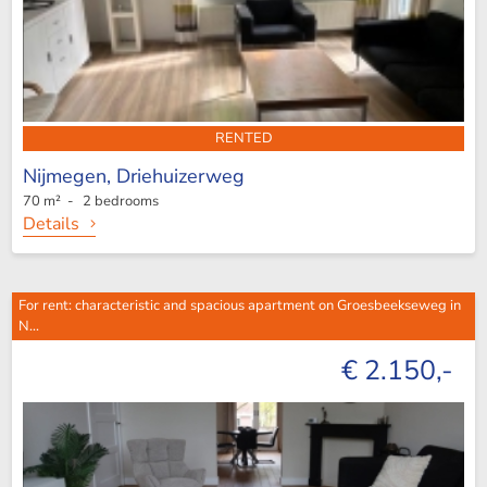
RENTED
Nijmegen,
Driehuizerweg
70 m² - 2 bedrooms
Details
For rent: characteristic and spacious apartment on Groesbeekseweg in
N...
€ 2.150,-