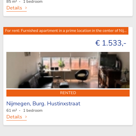
85 m² - 1 bedroom
Details
For rent: Furnished apartment in a prime location in the center of Nij...
€ 1.533,-
RENTED
Nijmegen,
Burg. Hustinxstraat
61 m² - 1 bedroom
Details