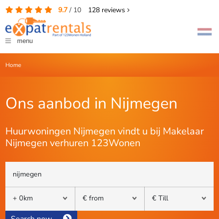
9.7
/
10
128
reviews
menu
Home
Ons aanbod in Nijmegen
Huurwoningen Nijmegen vindt u bij Makelaar
Nijmegen verhuren 123Wonen
Search now