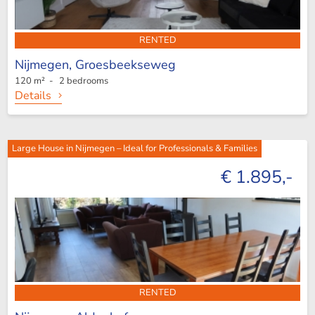
RENTED
Nijmegen,
Groesbeekseweg
120 m² - 2 bedrooms
Details
Large House in Nijmegen – Ideal for Professionals & Families
€ 1.895,-
RENTED