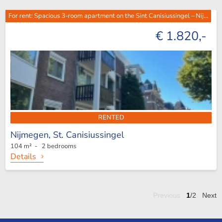
For rent: Spacious 3-room apartment on the Sint Canisiussingel – Nij...
€ 1.820,-
RENTED
Nijmegen,
St. Canisiussingel
104 m² - 2 bedrooms
Details
Previous
1
/2
Next