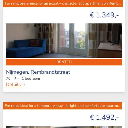
For rent: preference for an expat – characteristic apartment on Remb...
€ 1.349,-
RENTED
Nijmegen,
Rembrandtstraat
70 m² - 1 bedroom
Details
For rent: Ideal for a temporary stay – bright and comfortable apartm...
€ 1.492,-