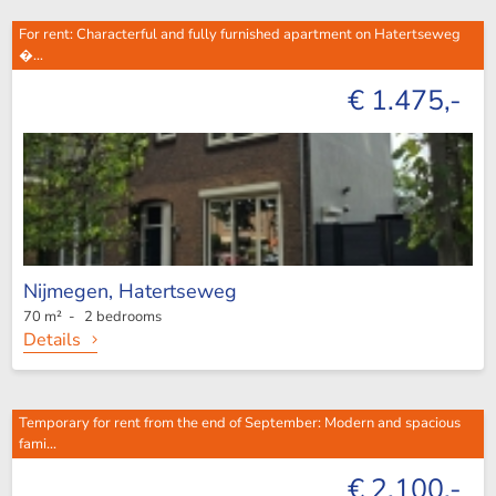
For rent: Characterful and fully furnished apartment on Hatertseweg
�...
€ 1.475,-
Nijmegen,
Hatertseweg
70 m² - 2 bedrooms
Details
Temporary for rent from the end of September: Modern and spacious
fami...
€ 2.100,-