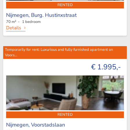
RENTED
Nijmegen,
Burg. Hustinxstraat
70 m² - 1 bedroom
Details
Temporarily for rent: Luxurious and fully furnished apartment on
Voors...
€ 1.995,-
RENTED
Nijmegen,
Voorstadslaan