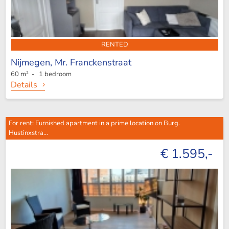
RENTED
Nijmegen,
Mr. Franckenstraat
60 m² - 1 bedroom
Details
For rent: Furnished apartment in a prime location on Burg.
Hustinxstra...
€ 1.595,-