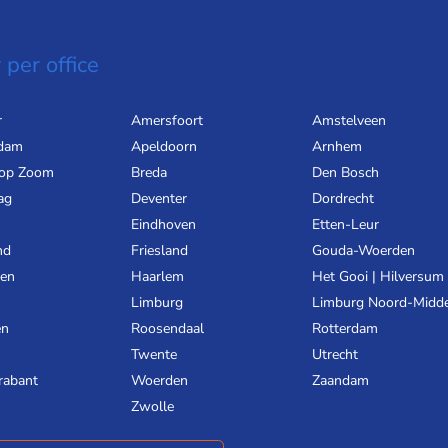
 per office
r
Amersfoort
Amstelveen
dam
Apeldoorn
Arnhem
 op Zoom
Breda
Den Bosch
ag
Deventer
Dordrecht
Eindhoven
Etten-Leur
nd
Friesland
Gouda-Woerden
gen
Haarlem
Het Gooi | Hilversum
Limburg
Limburg Noord-Midd
en
Roosendaal
Rotterdam
Twente
Utrecht
rabant
Woerden
Zaandam
Zwolle