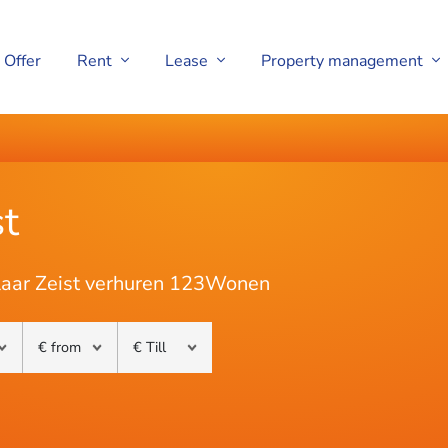
Offer
Rent
Lease
Property management
st
elaar Zeist verhuren 123Wonen