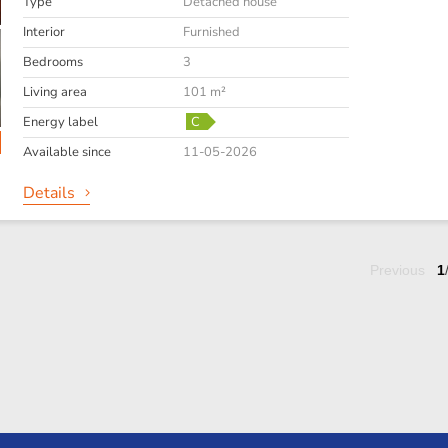
Type
Detached house
Interior
Furnished
Bedrooms
3
Living area
101 m²
Energy label
C
Available since
11-05-2026
Details
Previous
1