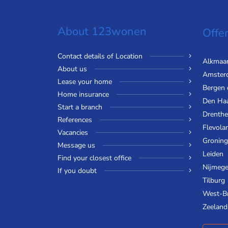
About 123wonen
Offer
Contact details of Location
Alkmaa
About us
Amster
Lease your home
Bergen
Home insurance
Den Ha
Start a branch
Drenthe
References
Flevola
Vacancies
Gronin
Message us
Leiden
Find your closest office
Nijmeg
If you doubt
Tilburg
West-B
Zeeland