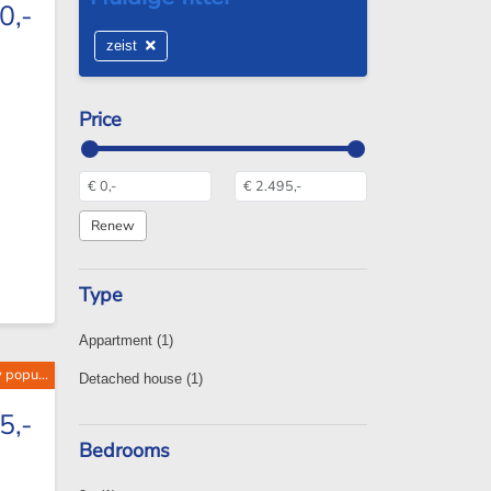
0,-
zeist
Price
Type
Appartment
(1)
 popu...
Detached house
(1)
5,-
Bedrooms