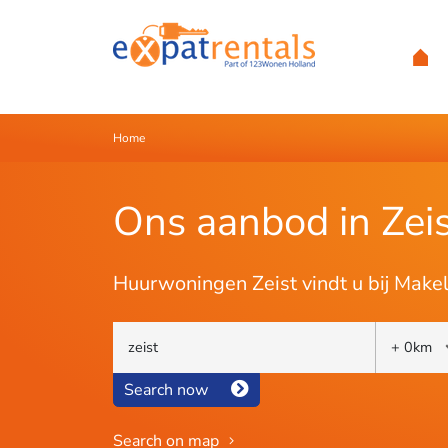
Home
Ons aanbod in Zei
Huurwoningen Zeist vindt u bij Mak
Search now
Search on map