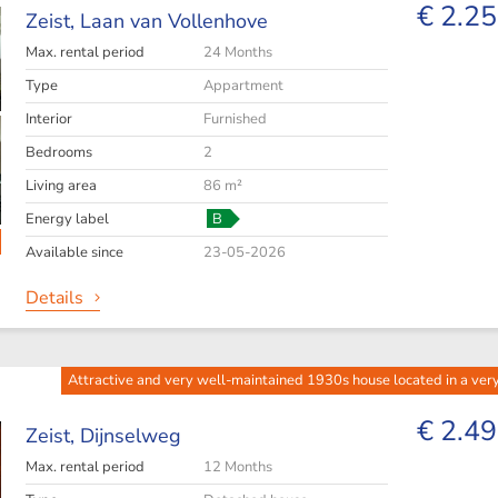
€ 2.25
Zeist,
Laan van Vollenhove
Max. rental period
24 Months
Type
Appartment
Interior
Furnished
Bedrooms
2
Living area
86 m²
Energy label
B
Available since
23-05-2026
Details
Attractive and very well-maintained 1930s house located in a very
€ 2.49
Zeist,
Dijnselweg
Max. rental period
12 Months