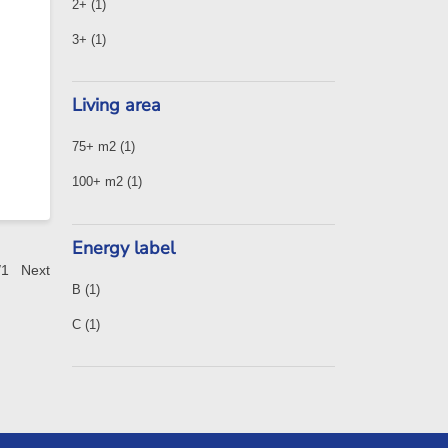
2+
(1)
3+
(1)
Living area
75+ m2
(1)
100+ m2
(1)
Energy label
/1
Next
B
(1)
C
(1)