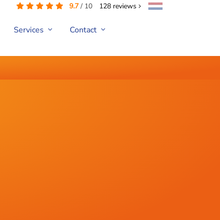
9.7
/
10
128
reviews
Services
Contact