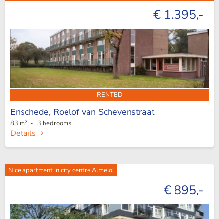
€ 1.395,-
RENTED
Enschede,
Roelof van Schevenstraat
83 m² - 3 bedrooms
Details
Nice apartment in city centre Almelo!
€ 895,-