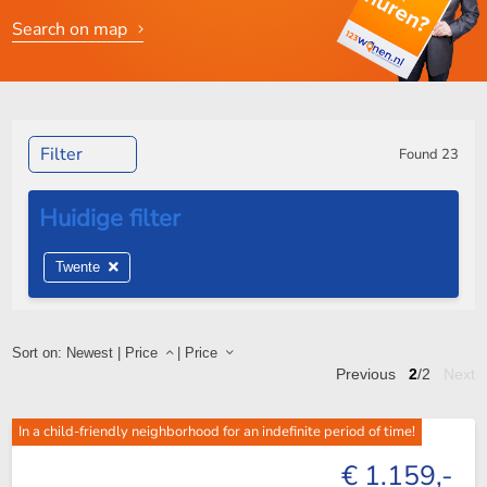
Search on map
Filter
Found
23
Twente
Sort on:
Newest
|
Price
|
Price
Previous
2
/2
Next
In a child-friendly neighborhood for an indefinite period of time!
€ 1.159,-