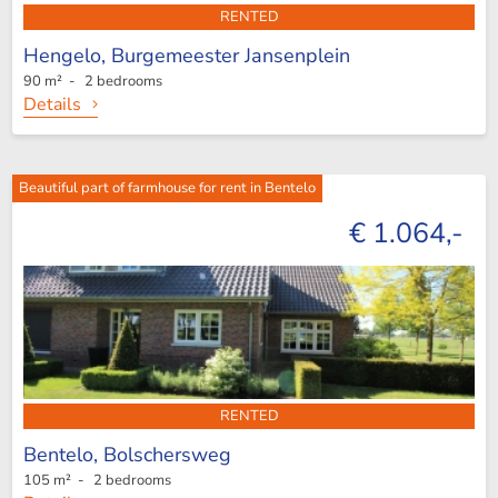
RENTED
Hengelo,
Burgemeester Jansenplein
90 m² - 2 bedrooms
Details
Beautiful part of farmhouse for rent in Bentelo
€ 1.064,-
RENTED
Bentelo,
Bolschersweg
105 m² - 2 bedrooms