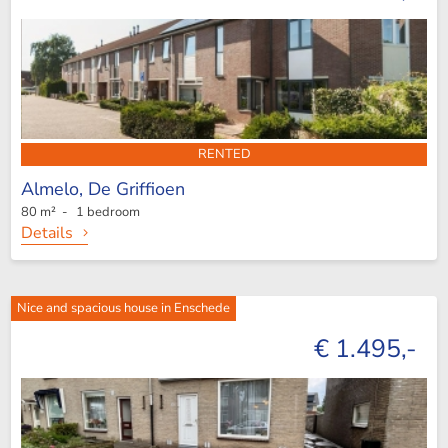
RENTED
Almelo,
De Griffioen
80 m² - 1 bedroom
Details
Nice and spacious house in Enschede
€ 1.495,-