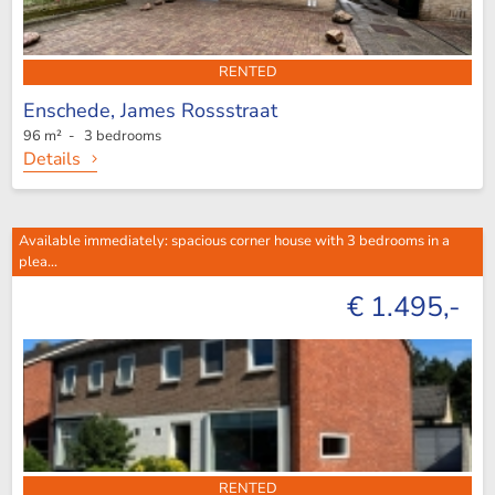
RENTED
Enschede,
James Rossstraat
96 m² - 3 bedrooms
Details
Available immediately: spacious corner house with 3 bedrooms in a
plea...
€ 1.495,-
RENTED