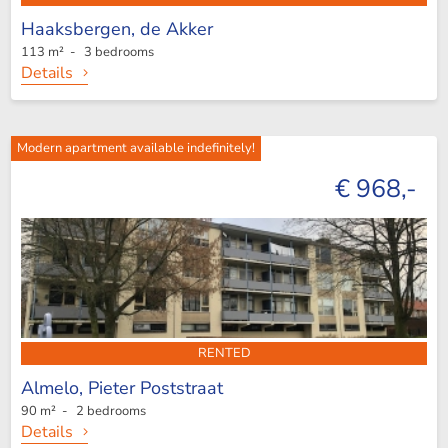
Haaksbergen,
de Akker
113 m² - 3 bedrooms
Details
Modern apartment available indefinitely!
€ 968,-
RENTED
Almelo,
Pieter Poststraat
90 m² - 2 bedrooms
Details