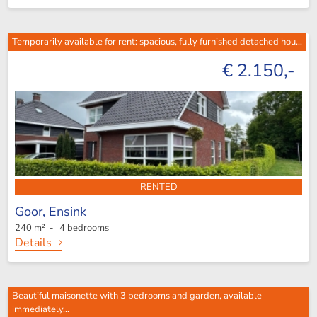
Temporarily available for rent: spacious, fully furnished detached hou...
€ 2.150,-
RENTED
Goor,
Ensink
240 m² - 4 bedrooms
Details
Beautiful maisonette with 3 bedrooms and garden, available
immediately...