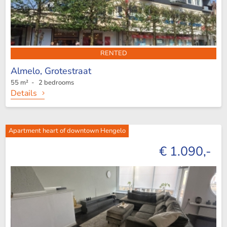
RENTED
Almelo,
Grotestraat
55 m² - 2 bedrooms
Details
Apartment heart of downtown Hengelo
€ 1.090,-