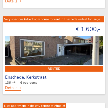
Details
Very spacious 6-bedroom house for rent in Enschede – ideal for large...
€ 1.600,-
RENTED
Enschede,
Kerkstraat
136 m² - 6 bedrooms
Details
Nice apartment in the city centre of Almelo!