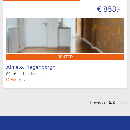
€ 858,-
RENTED
Almelo,
Hagenborgh
60 m² - 1 bedroom
Details
Previous
2
/2
Next