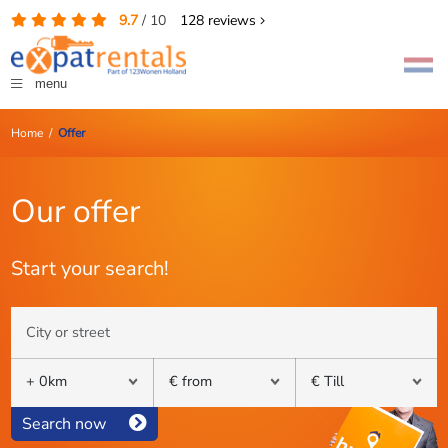
9.7
/
10
128
reviews
menu
Home
/
Offer
Our offer
Start your search!
Search now