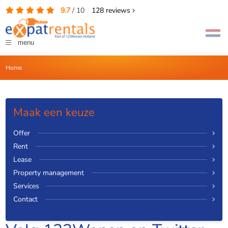
9.7
/
10
128
reviews
menu
Home
Maak een keuze
Offer
Rent
Lease
Property management
Services
Contact