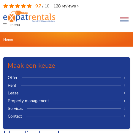
9.7
/
10
128
reviews
menu
Home
Maak een keuze
Offer
Rent
Lease
Property management
Services
Contact