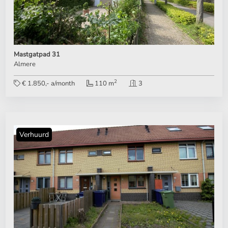
Mastgatpad 31
Almere
2
€ 1.850,- a/month
110 m
3
Verhuurd