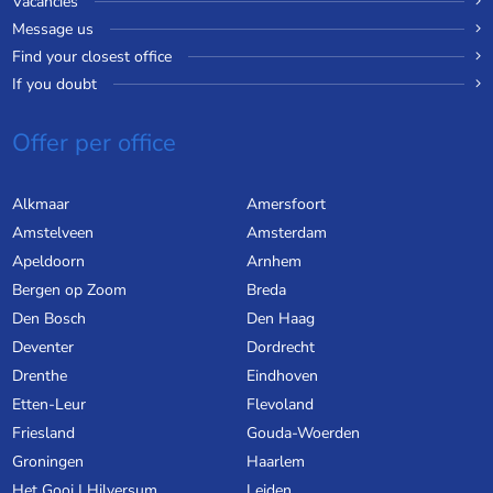
Vacancies
Message us
Find your closest office
If you doubt
Offer per office
Alkmaar
Amersfoort
Amstelveen
Amsterdam
Apeldoorn
Arnhem
Bergen op Zoom
Breda
Den Bosch
Den Haag
Deventer
Dordrecht
Drenthe
Eindhoven
Etten-Leur
Flevoland
Friesland
Gouda-Woerden
Groningen
Haarlem
Het Gooi | Hilversum
Leiden