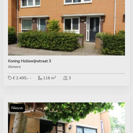
Koning Hollewijnstraat 3
Almere
2
€ 2.495,- -
116 m
3
Nieuw