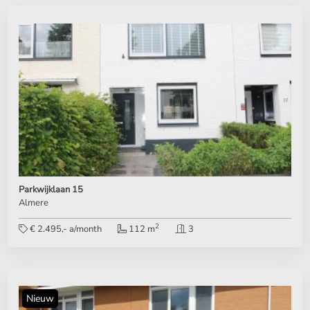
Parkwijklaan 15
Almere
2
€ 2.495,- a/month
112 m
3
Nieuw