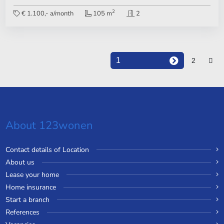
2
€ 1.100,- a/month
105 m
2
1
2
About 123wonen
Contact details of Location
About us
Lease your home
Home insurance
Start a branch
References