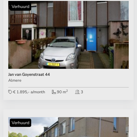
Verhuurd
Jan van Goyenstraat 44
Almere
2
€ 1.895,- a/month
90 m
3
Verhuurd