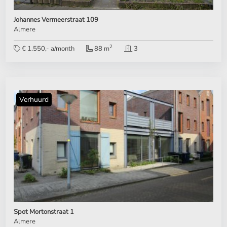
Johannes Vermeerstraat 109
Almere
2
€ 1.550,- a/month
88 m
3
Verhuurd
Spot Mortonstraat 1
Almere