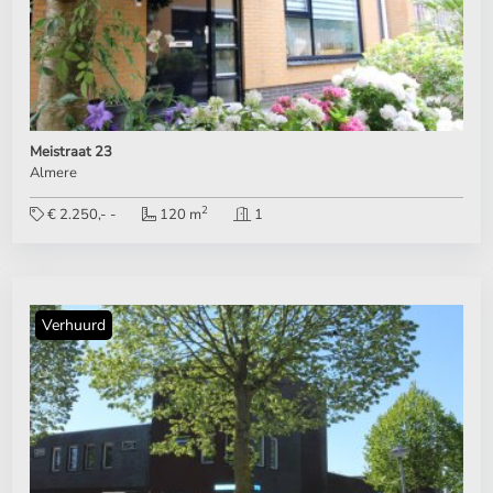
Meistraat 23
Almere
2
€ 2.250,- -
120 m
1
Verhuurd