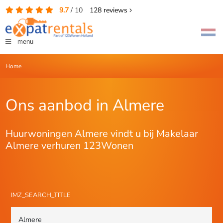
9.7
/
10
128
reviews
menu
Home
Ons aanbod in Almere
Huurwoningen Almere vindt u bij Makelaar
Almere verhuren 123Wonen
IMZ_SEARCH_TITLE