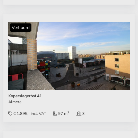
Verhuurd
Koperslagerhof 41
Almere
2
€ 1.895,- incl. VAT
97 m
3