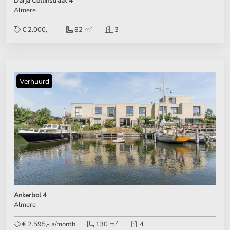
Darja Collinstraat 4
Almere
2
€ 2.000,- -
82 m
3
Verhuurd
Ankerbol 4
Almere
2
€ 2.595,- a/month
130 m
4