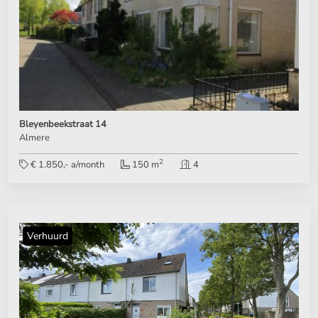
Bleyenbeekstraat 14
Almere
2
€ 1.850,- a/month
150 m
4
Verhuurd