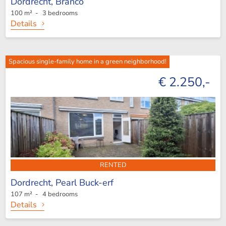
Dordrecht,
Branco
100 m² - 3 bedrooms
Details
Spacious single-family home in a green neighborhood!
€ 2.250,-
RENTED
Dordrecht,
Pearl Buck-erf
107 m² - 4 bedrooms
Details