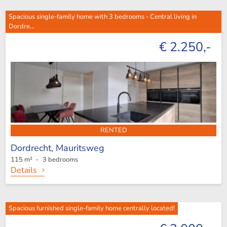
Spacious single-family home with 3 bedrooms - Central living in
Dordre...
€ 2.250,-
RENTED
Dordrecht,
Mauritsweg
115 m² - 3 bedrooms
Details
Spacious furnished single-family home centrally located!