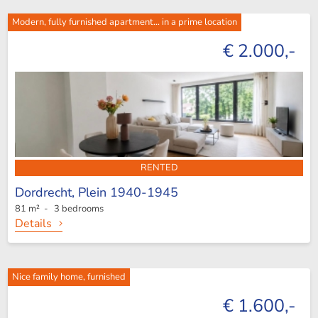
Modern, fully furnished apartment... in a prime location
€ 2.000,-
RENTED
Dordrecht,
Plein 1940-1945
81 m² - 3 bedrooms
Details
Nice family home, furnished
€ 1.600,-