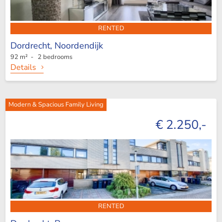
RENTED
Dordrecht,
Noordendijk
92 m² - 2 bedrooms
Details
Modern & Spacious Family Living
€ 2.250,-
RENTED