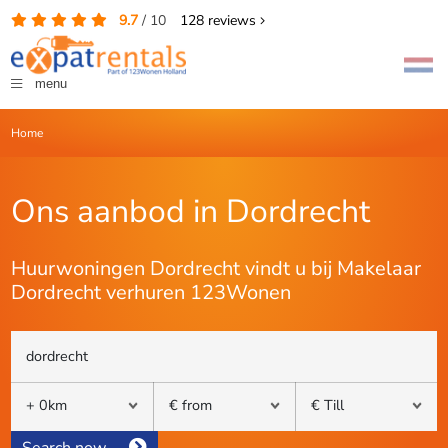
9.7
/
10
128
reviews
menu
Home
Ons aanbod in Dordrecht
Huurwoningen Dordrecht vindt u bij Makelaar
Dordrecht verhuren 123Wonen
Search now