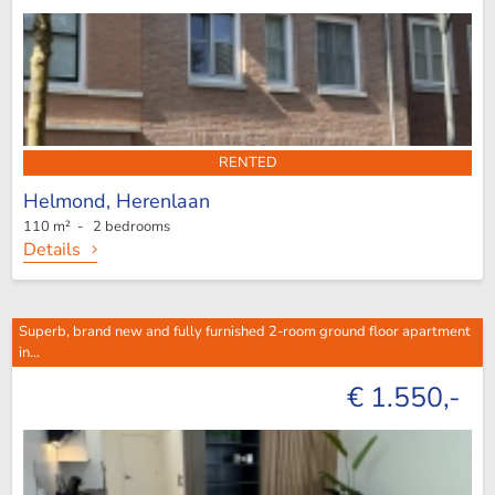
RENTED
Helmond,
Herenlaan
110 m² - 2 bedrooms
Details
Superb, brand new and fully furnished 2-room ground floor apartment
in...
€ 1.550,-