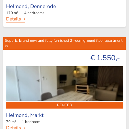
Helmond,
Dennerode
170 m² - 4 bedrooms
Details
Superb, brand new and fully furnished 2-room ground floor apartment
in...
€ 1.550,-
RENTED
Helmond,
Markt
70 m² - 1 bedroom
Details