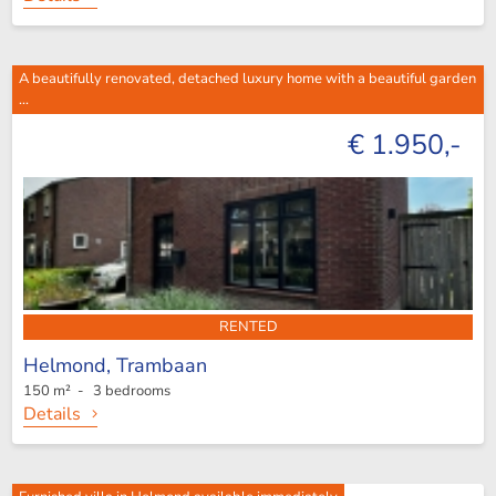
A beautifully renovated, detached luxury home with a beautiful garden
...
€ 1.950,-
RENTED
Helmond,
Trambaan
150 m² - 3 bedrooms
Details