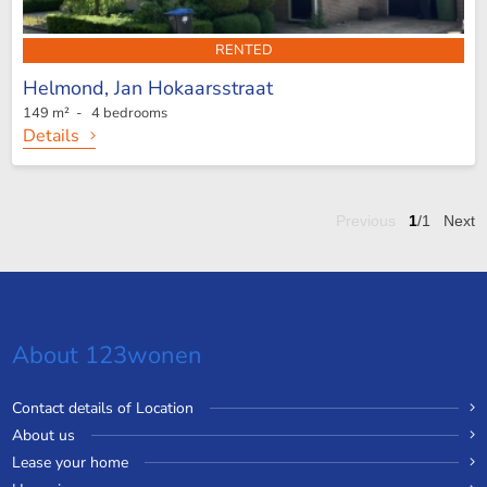
RENTED
Helmond,
Jan Hokaarsstraat
149 m² - 4 bedrooms
Details
Previous
1
/1
Next
About 123wonen
Contact details of Location
About us
Lease your home