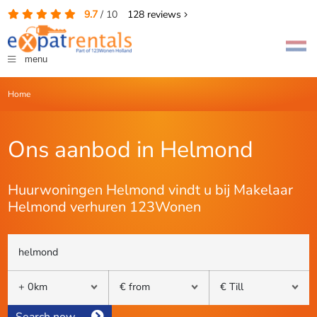
9.7
/
10
128
reviews
menu
Home
Ons aanbod in Helmond
Huurwoningen Helmond vindt u bij Makelaar
Helmond verhuren 123Wonen
Search now