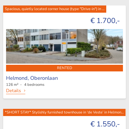
Spacious, quietly located corner house (type "Drive-in") in ...
€ 1.700,-
RENTED
Helmond,
Oberonlaan
126 m² - 4 bedrooms
Details
*SHORT STAY* Stylishly furnished townhouse in ‘de Veste’ in Helmon...
€ 1.550,-