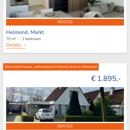
RENTED
Helmond,
Markt
70 m² - 1 bedroom
Details
Detached house, unfurnished in forest area in Helmond
€ 1.895,-
RENTED