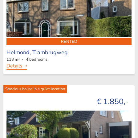
RENTED
Helmond,
Trambrugweg
118 m² - 4 bedrooms
Details
Spacious house in a quiet location
€ 1.850,-