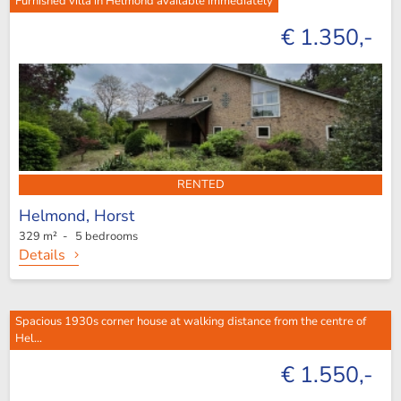
Furnished villa in Helmond available immediately
€ 1.350,-
RENTED
Helmond,
Horst
329 m² - 5 bedrooms
Details
Spacious 1930s corner house at walking distance from the centre of
Hel...
€ 1.550,-