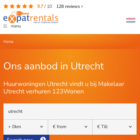
9.7
/
10
128
reviews
menu
Home
Ons aanbod in Utrecht
Huurwoningen Utrecht vindt u bij Makelaar
Utrecht verhuren 123Wonen
Search now