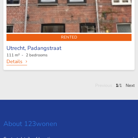
RENTED
Utrecht,
Padangstraat
111 m² - 2 bedrooms
Details
Previous
1
/1
Next
About 123wonen