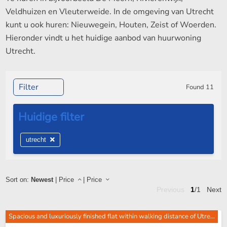
Veldhuizen en Vleuterweide. In de omgeving van Utrecht
kunt u ook huren: Nieuwegein, Houten, Zeist of Woerden.
Hieronder vindt u het huidige aanbod van huurwoning
Utrecht.
Filter
Found
11
utrecht
Sort on:
Newest
|
Price
|
Price
Previous
1
/1
Next
Spacious and luxuriously finished flat within walking distance of Utre...