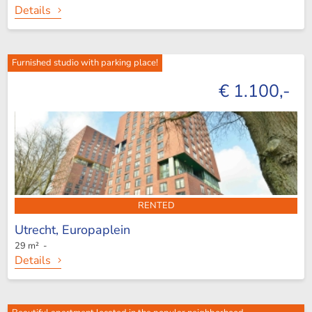
Details
Furnished studio with parking place!
€ 1.100,-
RENTED
Utrecht,
Europaplein
29 m² -
Details