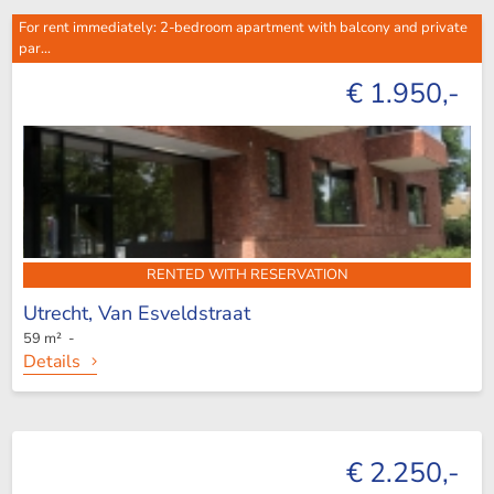
For rent immediately: 2-bedroom apartment with balcony and private
par...
€ 1.950,-
RENTED WITH RESERVATION
Utrecht,
Van Esveldstraat
59 m² -
Details
€ 2.250,-