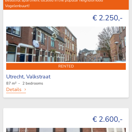
Beautiful apartment located in the popular neighborhood
Vogelenbuurt!
€ 2.250,-
RENTED
Utrecht,
Valkstraat
87 m² - 2 bedrooms
Details
€ 2.600,-