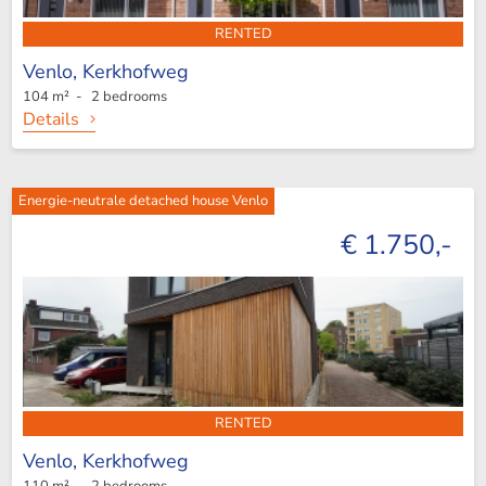
RENTED
Venlo,
Kerkhofweg
104 m² - 2 bedrooms
Details
Energie-neutrale detached house Venlo
€ 1.750,-
RENTED
Venlo,
Kerkhofweg