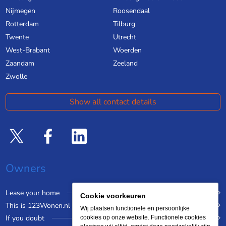
Nijmegen
Roosendaal
Rotterdam
Tilburg
Twente
Utrecht
West-Brabant
Woerden
Zaandam
Zeeland
Zwolle
Show all contact details
Owners
Lease your home
Cookie voorkeuren
This is 123Wonen.nl
Wij plaatsen functionele en persoonlijke
If you doubt
cookies op onze website. Functionele cookies