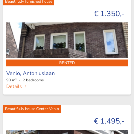
Beautifully furnished house
€ 1.350,-
RENTED
Venlo,
Antoniuslaan
90 m² - 2 bedrooms
Details
Beautifully house Center Venlo
€ 1.495,-