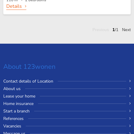
110 m² - 2 bedrooms
Details
Previous
1
/1
Next
About 123wonen
Contact details of Location
About us
Lease your home
Home insurance
Start a branch
References
Vacancies
Message us