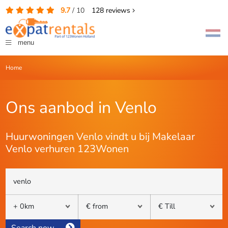
9.7
/
10
128
reviews
menu
Home
Ons aanbod in Venlo
Huurwoningen Venlo vindt u bij Makelaar
Venlo verhuren 123Wonen
Search now