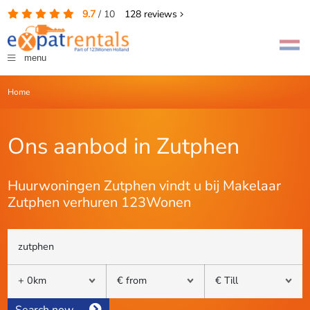
9.7
/
10
128
reviews
menu
Home
Ons aanbod in Zutphen
Huurwoningen Zutphen vindt u bij Makelaar
Zutphen verhuren 123Wonen
Search now