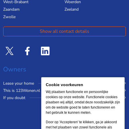
West-Brabant
Woerden
Zaandam
Zeeland
Zwolle
Show all contact details
Owners
Lease your home
Cookie voorkeuren
This is 123Wonen.nl
Wij plaatsen functionele en persoonlijke
If you doubt
cookies op onze website. Functionele cookies
plaatsen wij altijd, omdat deze noodzakelijk zijn
om de website goed te laten functioneren en
het gebruik te kunnen meten.
Door op 'Accepteren' te klikken, ga je akkoord
met het plaatsen van zowel functionele als