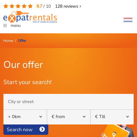
9.7
/
10
128
reviews
menu
Home
/
Offer
Our offer
Start your search!
Search now