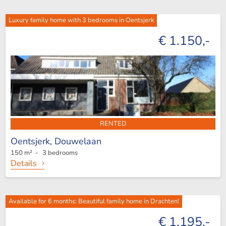
Luxury family home with 3 bedrooms in Oentsjerk
€ 1.150,-
RENTED
Oentsjerk,
Douwelaan
150 m² - 3 bedrooms
Details
Available for 6 months: Beautiful family home in Drachten!
€ 1.195,-