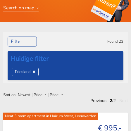
Search on map
Filter
Found
23
Friesland
Sort on:
Newest
|
Price
|
Price
Previous
2
/2
Next
Neat 3 room apartment in Huizum-West, Leeuwarden
€ 995,-