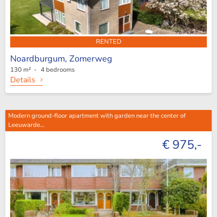
RENTED
Noardburgum,
Zomerweg
130 m² - 4 bedrooms
Details
Modern ground-floor apartment with garden near the center of
Leeuwarde...
€ 975,-