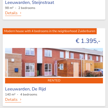
Leeuwarden,
Steijnstraat
98 m² - 2 bedrooms
Details
Modern house with 4 bedrooms in the neighborhood Zuiderburen
€ 1.395,-
RENTED
Leeuwarden,
De Rijd
140 m² - 4 bedrooms
Details