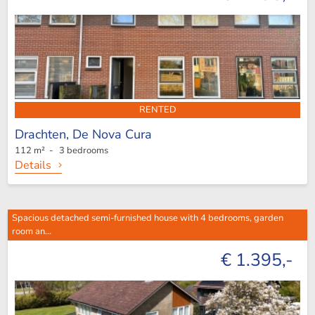
RENTED
Drachten,
De Nova Cura
112 m² - 3 bedrooms
Details
Spacious detached semi-furnished house with 4 bedrooms, garden
room an...
€ 1.395,-