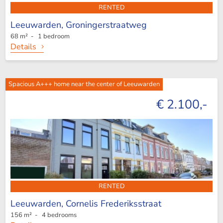
RENTED
Leeuwarden,
Groningerstraatweg
68 m² - 1 bedroom
Details
Spacious A+++ home near the center of Leeuwarden
€ 2.100,-
RENTED
Leeuwarden,
Cornelis Frederiksstraat
156 m² - 4 bedrooms