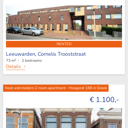
RENTED
Leeuwarden,
Cornelis Trooststraat
73 m² - 2 bedrooms
Details
Neat and modern 2-room apartment - Hoogend 18B in Sneek
€ 1.100,-