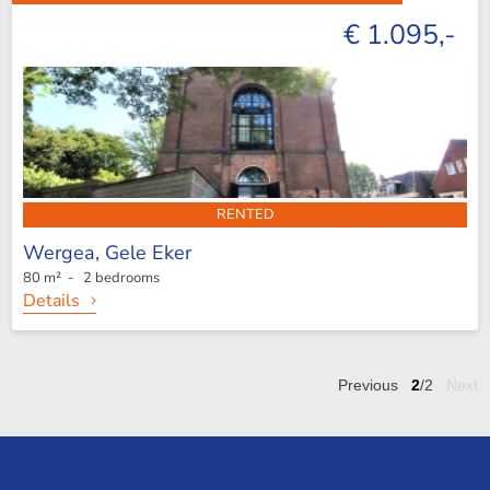
€ 1.095,-
RENTED
Wergea,
Gele Eker
80 m² - 2 bedrooms
Details
Previous
2
/2
Next