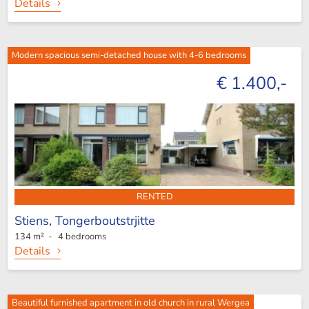
Details
Modern spacious semi-detached house with 4-6 bedrooms
€ 1.400,-
RENTED
Stiens,
Tongerboutstrjitte
134 m² - 4 bedrooms
Details
Beautiful furnished apartment in old church in rural Wergea