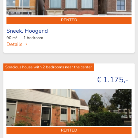
RENTED
Sneek,
Hoogend
90 m² - 1 bedroom
Details
Spacious house with 2 bedrooms near the center
€ 1.175,-
RENTED