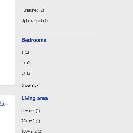
Furnished
(2)
Upholstered
(4)
Bedrooms
1
(1)
2+
(2)
3+
(1)
Show all
Living area
5,-
50+ m2
(1)
75+ m2
(1)
100+ m2
(2)