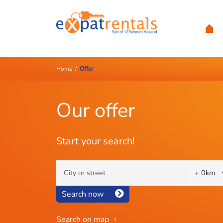
Home
/
Offer
Our offer
Start your search!
Search now
Search on map