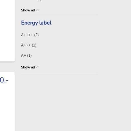
Show all
Energy label
A++++
(2)
A+++
(1)
A+
(1)
Show all
0,-