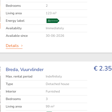
Bedrooms
2
Living area
123 m²
Energy label
A++++
Availabilty
Immediately
Available since
30-06-2026
Details
€ 2.35
Breda,
Vuurvlinder
Max. rental period
Indefinitely
Type
Detached house
Interior
Furnished
Bedrooms
3
Living area
99 m²