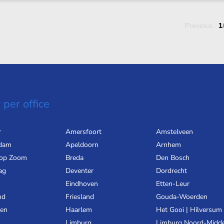
Previous
1
 per office
r
Amersfoort
Amstelveen
dam
Apeldoorn
Arnhem
 op Zoom
Breda
Den Bosch
ag
Deventer
Dordrecht
Eindhoven
Etten-Leur
nd
Friesland
Gouda-Woerden
gen
Haarlem
Het Gooi | Hilversum
Limburg
Limburg Noord-Midd