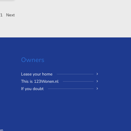
/1
Next
Owners
Lease your home
This is 123Wonen.nl
If you doubt
en