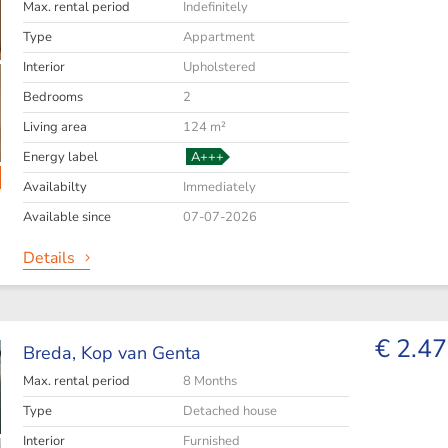
Max. rental period
Indefinitely
Type
Appartment
Interior
Upholstered
Bedrooms
2
Living area
124 m²
Energy label
A+++
Availabilty
Immediately
Available since
07-07-2026
Details
€ 2.47
Breda,
Kop van Genta
Max. rental period
8 Months
Type
Detached house
Interior
Furnished