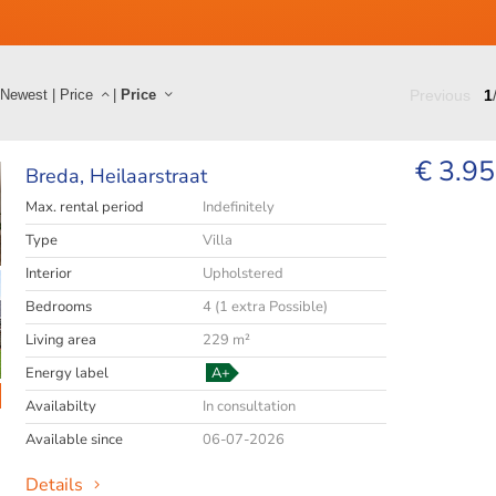
Newest
|
Price
|
Price
Previous
1
€ 3.95
Breda,
Heilaarstraat
Max. rental period
Indefinitely
Type
Villa
Interior
Upholstered
Bedrooms
4 (1 extra Possible)
Living area
229 m²
Energy label
A+
Availabilty
In consultation
Available since
06-07-2026
Details