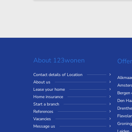
About 123wonen
Offer
Contact details of Location
Alkmaa
About us
Amster
Lease your home
Bergen
Home insurance
Den Ha
Start a branch
Drenthe
References
Flevola
Vacancies
Gronin
Message us
Leiden