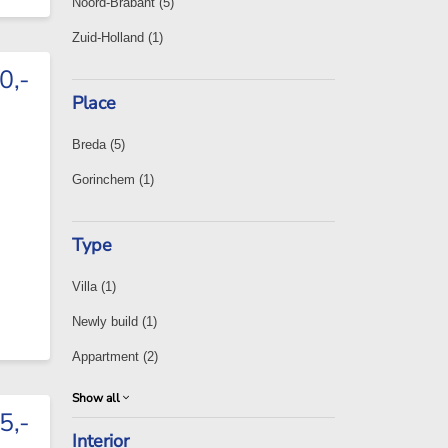
Noord-Brabant
(5)
Zuid-Holland
(1)
0,-
Place
Breda
(5)
Gorinchem
(1)
Type
Villa
(1)
Newly build
(1)
Appartment
(2)
Show all
5,-
Interior