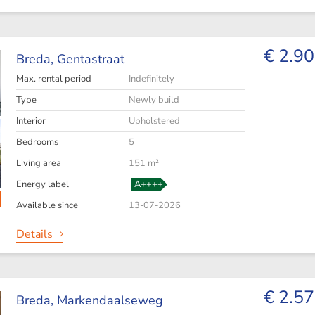
€ 2.90
Breda,
Gentastraat
Max. rental period
Indefinitely
Type
Newly build
Interior
Upholstered
Bedrooms
5
Living area
151 m²
Energy label
A++++
Available since
13-07-2026
Details
€ 2.57
Breda,
Markendaalseweg