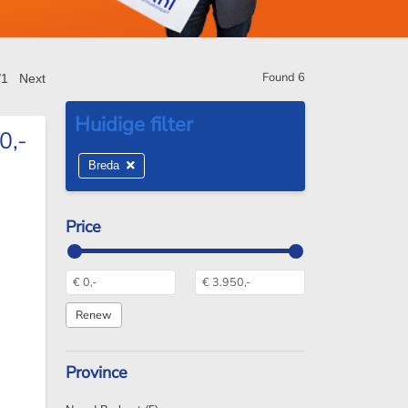
Found
6
/1
Next
0,-
Breda
Price
Province