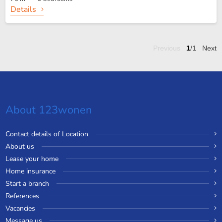
Details
Previous
1
/1
Next
About 123wonen
Contact details of Location
About us
Lease your home
Home insurance
Start a branch
References
Vacancies
Message us