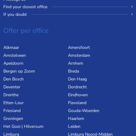
Find your closest office
If you doubt
Offer per office
Alkmaar
Amersfoort
Amstelveen
Amsterdam
Apeldoorn
Arnhem
Bergen op Zoom
Breda
Den Bosch
Den Haag
Deventer
Dordrecht
Drenthe
Eindhoven
Etten-Leur
Flevoland
Friesland
Gouda-Woerden
Groningen
Haarlem
Het Gooi | Hilversum
Leiden
Limburg
Limburg Noord-Midden