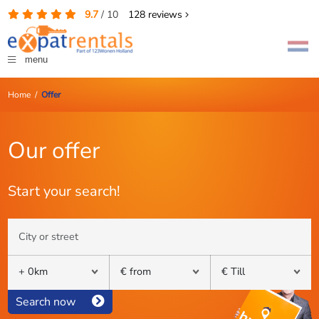
9.7
/
10
128
reviews
menu
Home
/
Offer
Our offer
Start your search!
Search now