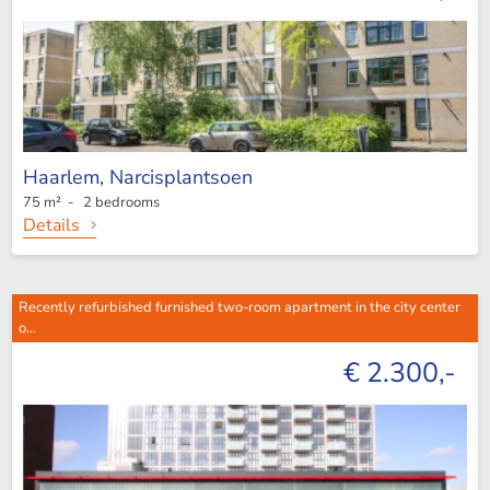
Haarlem,
Narcisplantsoen
75 m² - 2 bedrooms
Details
Recently refurbished furnished two-room apartment in the city center
o...
€ 2.300,-