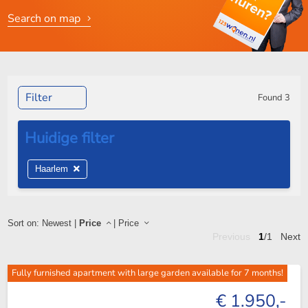
Search on map
Filter
Found
3
Haarlem
Sort on:
Newest
|
Price
|
Price
Previous
1
/1
Next
Fully furnished apartment with large garden available for 7 months!
€ 1.950,-