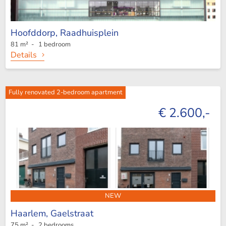
Hoofddorp,
Raadhuisplein
81 m² - 1 bedroom
Details
Fully renovated 2-bedroom apartment
€ 2.600,-
NEW
Haarlem,
Gaelstraat
75 m² - 2 bedrooms