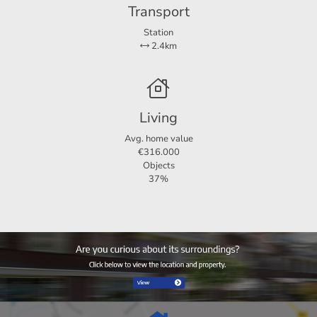
Transport
werkelijkheid hier van afwijken. Aan deze advertentie
kunnen dan ook geen rechten worden ontleend.
Station
2.4km
Living
Avg. home value
€316.000
Objects
37%