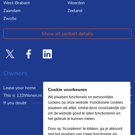
West-Brabant
Woerden
Zaandam
Zeeland
Zwolle
Show all contact details
Owners
Lease your home
Cookie voorkeuren
This is 123Wonen.nl
Wij plaatsen functionele en persoonlijke
If you doubt
cookies op onze website. Functionele cookies
plaatsen wij altijd, omdat deze noodzakelijk zijn
om de website goed te laten functioneren en
het gebruik te kunnen meten.
Door op 'Accepteren' te klikken, ga je akkoord
met het plaatsen van zowel functionele als