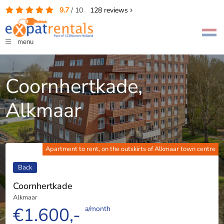
9.7
/
10
128
reviews
menu
Coornhertkade,
Alkmaar
Apartment to rent, on the outskirts of Alkmaar town centre
Back
Coornhertkade
Alkmaar
€1.600,-
a/month