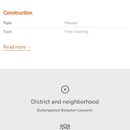
Construction
Type
Houses
Type
Free-standing
Read more
General
Availabilty
Immediately
Max. rental period
maximaal 12 maanden
Interior
Upholstered
info
Niet toegestaan
District and neighborhood
Buitengebied Beneden-Leeuwen
Energy
Energy label
A+++