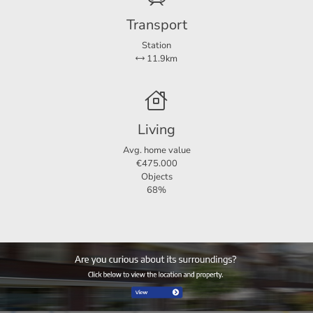
Transport
Station
11.9km
Living
Avg. home value
€475.000
Objects
68%