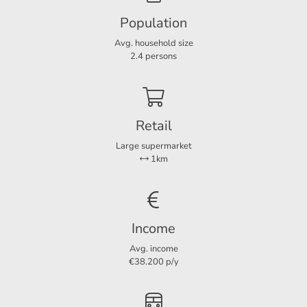
Population
Layout
Avg. household size
Rooms
3
2.4 persons
Bedrooms
1
Separate shower
Ja
Retail
Large supermarket
Services
1km
Parking lot
Ja
Solar panels
Ja
Income
Dimensions
Avg. income
€38.200 p/y
Living area
53 m²