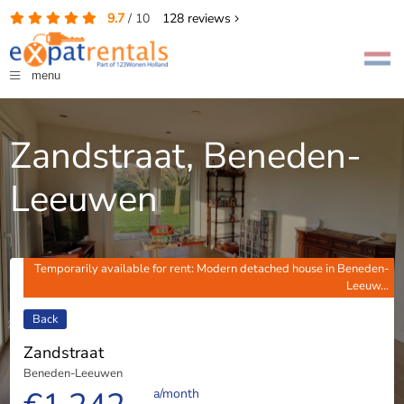
9.7
/
10
128
reviews
menu
Zandstraat, Beneden-
Leeuwen
Temporarily available for rent: Modern detached house in Beneden-
Leeuw...
Back
Zandstraat
Beneden-Leeuwen
a/month