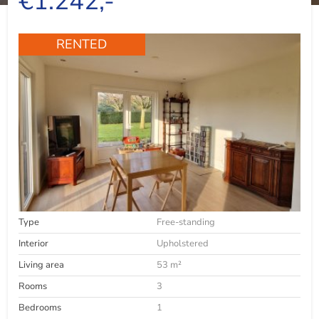
€1.242,-
RENTED
Type
Free-standing
Interior
Upholstered
Living area
53 m²
Rooms
3
Bedrooms
1