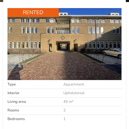
RENTED
Type
Appartment
Interior
Upholstered
Living area
45 m²
Rooms
2
Bedrooms
1