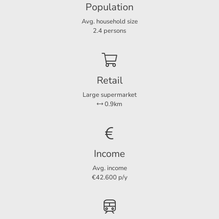
Population
Rooms
2
Avg. household size
Bedrooms
1
2.4 persons
Separate shower
Ja
Retail
Dimensions
Large supermarket
Living area
45 m²
0.9km
Income
Avg. income
€42.600 p/y