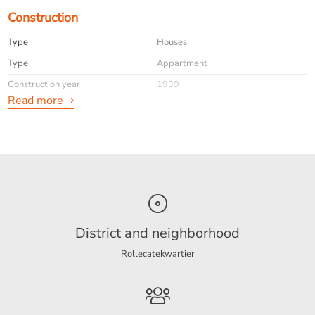
Construction
Type
Houses
Type
Appartment
Construction year
1939
Read more
General
Availabilty
Immediately
Interior
Upholstered
District and neighborhood
Energy
Rollecatekwartier
Energy label
A+++
Layout