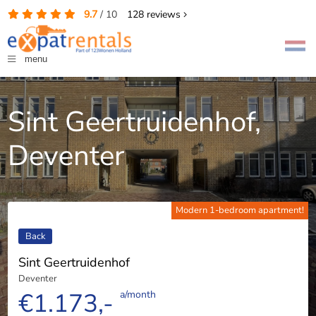
9.7
/
10
128
reviews
menu
Sint Geertruidenhof,
Deventer
Modern 1-bedroom apartment!
Back
Sint Geertruidenhof
Deventer
€1.173,-
a/month