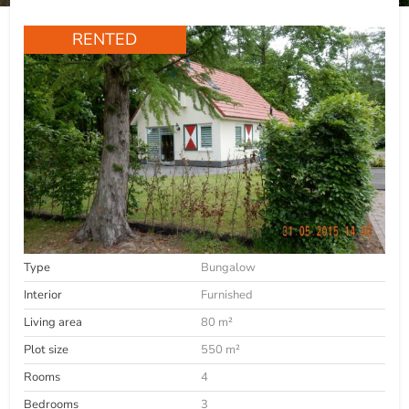
RENTED
Type
Bungalow
Interior
Furnished
Living area
80 m²
Plot size
550 m²
Rooms
4
Bedrooms
3