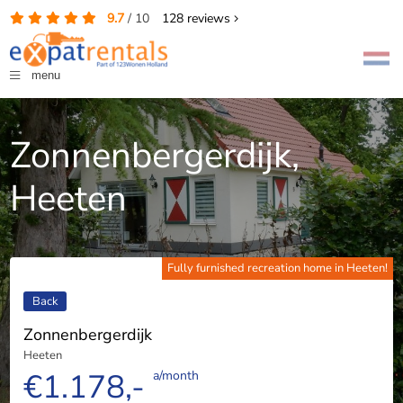
9.7
/
10
128
reviews
menu
Zonnenbergerdijk,
Heeten
Fully furnished recreation home in Heeten!
Back
Zonnenbergerdijk
Heeten
€1.178,-
a/month