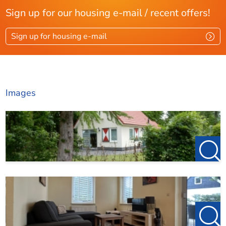
Bedrooms
3
Sign up for our housing e-mail / recent offers!
Separate shower
Ja
Sign up for housing e-mail
Services
Parking lot
Ja
Images
Dimensions
Living area
80 m²
Plot area
550 m²
House contents
250 m³