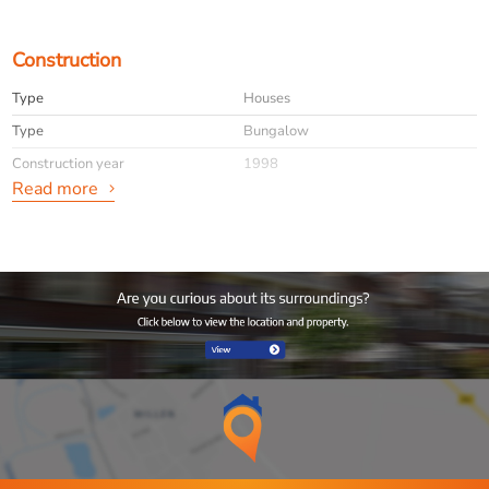
Construction
Type
Houses
Type
Bungalow
Construction year
1998
Read more
General
Availabilty
Immediately
Interior
Furnished
info
Geen huisdieren!
Layout
Rooms
4