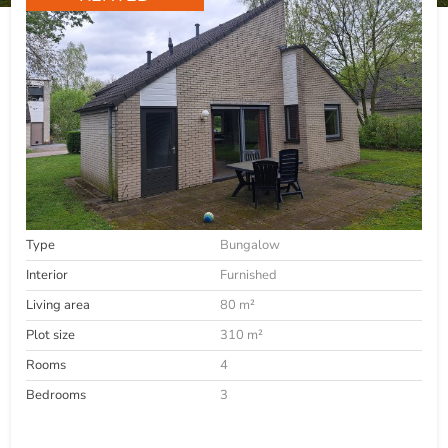
Type
Bungalow
Interior
Furnished
Living area
80 m²
Plot size
310 m²
Rooms
4
Bedrooms
3