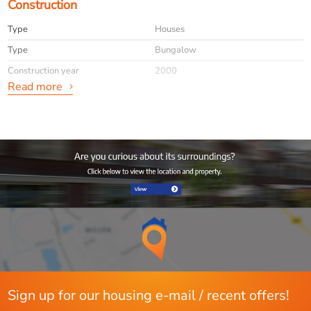
Construction
Type
Houses
Type
Bungalow
Construction year
2000
Read more
General
Availabilty
Immediately
Max. rental period
4
Interior
Furnished
Energy
Energy label
B
Boiler fuel
Gas
Sign up for our housing e-mail / recent offers!
Hot water heating
Ja