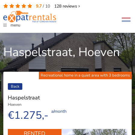
9.7
/
10
128
reviews
menu
Haspelstraat, Hoeven
Recreational home in a quiet area with 3 bedrooms
Back
Haspelstraat
Hoeven
€1.275,-
a/month
RENTED