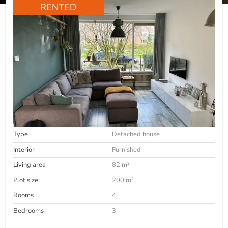
RENTED
Type
Detached house
Interior
Furnished
Living area
82 m²
Plot size
200 m²
Rooms
4
Bedrooms
3