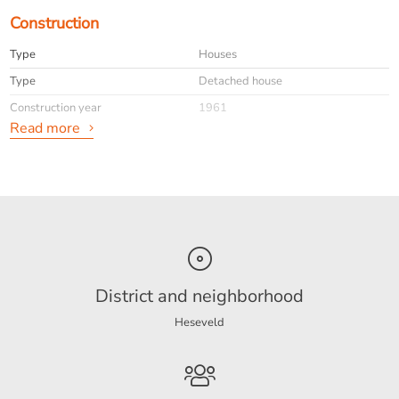
Construction
Type
Houses
Type
Detached house
Construction year
1961
Read more
General
Availabilty
Immediately
Max. rental period
maximaal 24 maanden
Interior
Furnished
info
Geen huisdieren
District and neighborhood
Heseveld
Energy
Energy label
C