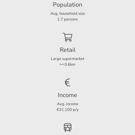
Population
Avg. household size
Layout
1.7 persons
Rooms
4
Bedrooms
3
Separate shower
Ja
Retail
Garden
Ja
Large supermarket
0.6km
Dimensions
Living area
82 m²
Income
Plot area
200 m²
Avg. income
Garden surface
60 m²
€31.100 p/y