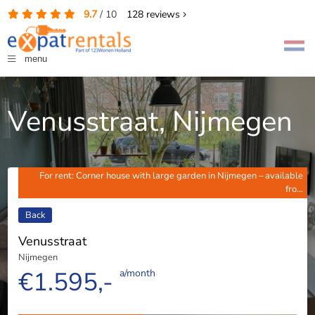
9.7
/
10
128
reviews
menu
Venusstraat, Nijmegen
For rent: Corner house with large garden in Nijmegen – available
fro...
Back
Venusstraat
Nijmegen
€1.595,-
a/month