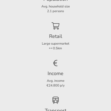
Layout
Avg. household size
Rooms
2
2.1 persons
Bedrooms
1
Garage
Ja , 40m²
Roof terrace
Ja
Retail
Large supermarket
0.5km
Dimensions
Living area
164 m²
Plot area
164 m²
Income
House contents
786 m³
Avg. income
Roof terrace area
41 m²
€24.800 p/y
Transport