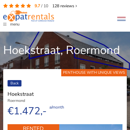
9.7
/
10
128
reviews
menu
Hoekstraat, Roermond
PENTHOUSE WITH UNIQUE VIEWS
Back
Hoekstraat
Roermond
€1.472,-
a/month
RENTED