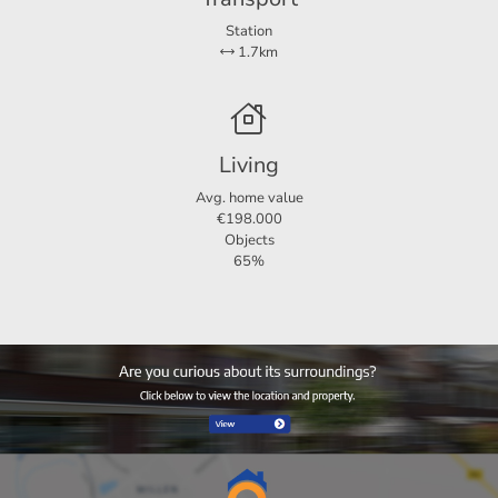
Station
1.7km
Living
Avg. home value
€198.000
Objects
65%