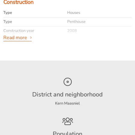
Construction
Type
Houses
Type
Penthouse
Construction year
2008
Read more
General
Availabilty
Immediately
Max. rental period
8 maximaal 1 jaar
Interior
Furnished
District and neighborhood
Kern Maasniel
Energy
Energy label
A
Population