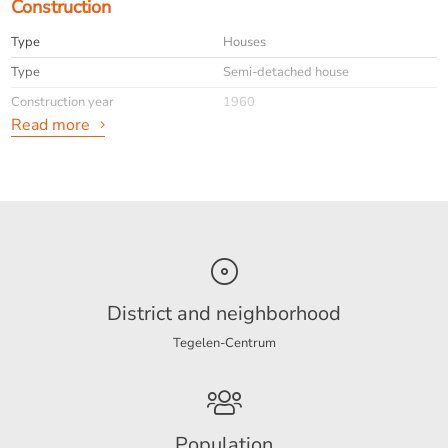
Construction
Type
Houses
Type
Semi-detached house
Construction year
1960
Read more
General
Availabilty
Immediately
Max. rental period
24
Interior
Upholstered
District and neighborhood
Tegelen-Centrum
Energy
Energy label
E
Population