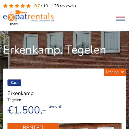
9.7
/
10
128
reviews
menu
Erkenkamp, Tegelen
Nice house
Back
Erkenkamp
Tegelen
€1.500,-
a/month
RENTED