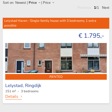
Sort on:
Newest
|
Price
|
Price
Previous
1
/1
Next
Lelystad Haven - Single-family house with 3 bedrooms, 1 extra
possible
€ 1.795,-
RENTED
Lelystad,
Ringdijk
151 m² - 3 bedrooms
Details