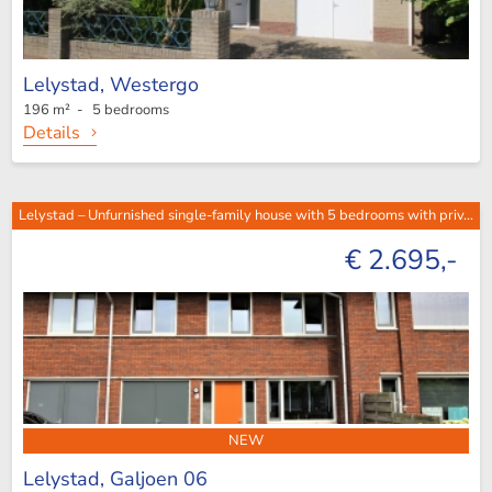
Lelystad,
Westergo
196 m² - 5 bedrooms
Details
Lelystad – Unfurnished single-family house with 5 bedrooms with priv...
€ 2.695,-
NEW
Lelystad,
Galjoen 06