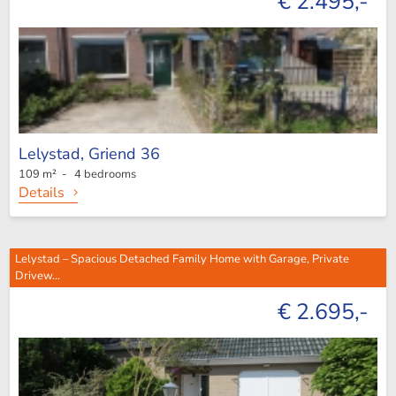
€ 2.495,-
Lelystad,
Griend 36
109 m² - 4 bedrooms
Details
Lelystad – Spacious Detached Family Home with Garage, Private
Drivew...
€ 2.695,-