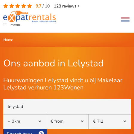
9.7
/
10
128
reviews
menu
Home
Ons aanbod in Lelystad
Huurwoningen Lelystad vindt u bij Makelaar
Lelystad verhuren 123Wonen
Search now