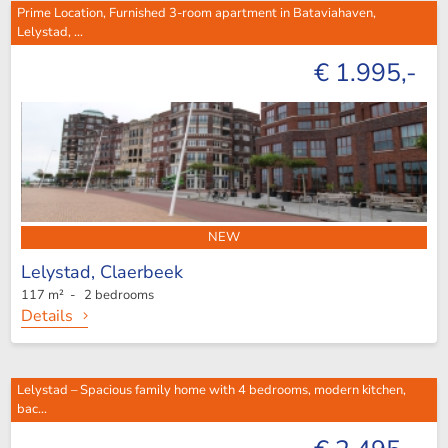
Prime Location, Furnished 3-room apartment in Bataviahaven,
Lelystad, ...
€ 1.995,-
NEW
Lelystad,
Claerbeek
117 m² - 2 bedrooms
Details
Lelystad – Spacious family home with 4 bedrooms, modern kitchen,
bac...