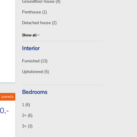
Groundfloor house
(4)
Penthouse
(1)
Detached house
(2)
Show all
Interior
Furnished
(13)
Upholstered
(5)
Bedrooms
r panels
1
(6)
0,-
2+
(6)
3+
(3)