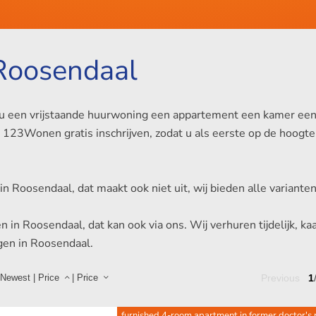
Roosendaal
u een vrijstaande huurwoning een appartement een kamer een s
h op 123Wonen gratis inschrijven, zodat u als eerste op de hoo
jd in Roosendaal, dat maakt ook niet uit, wij bieden alle varian
n Roosendaal, dat kan ook via ons. Wij verhuren tijdelijk, kaa
gen in Roosendaal.
Newest
|
Price
|
Price
Previous
1
furnished 4-room apartment in former doctor's 