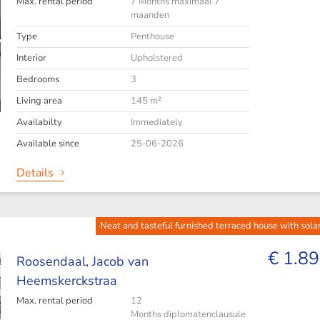
Max. rental period
7 Months maximaal 7
maanden
Type
Penthouse
Interior
Upholstered
Bedrooms
3
Living area
145 m²
Availabilty
Immediately
Available since
25-06-2026
Details
Neat and tasteful furnished terraced house with sola
€ 1.89
Roosendaal,
Jacob van
Heemskerckstraa
Max. rental period
12
Months diplomatenclausule