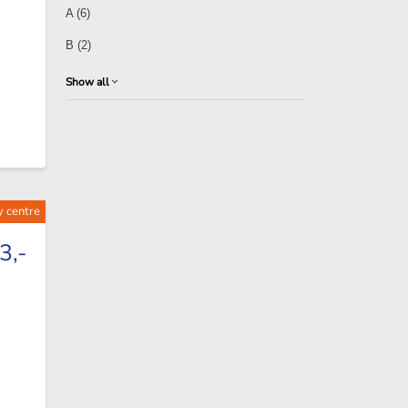
A
(6)
B
(2)
Show all
 centre
3,-