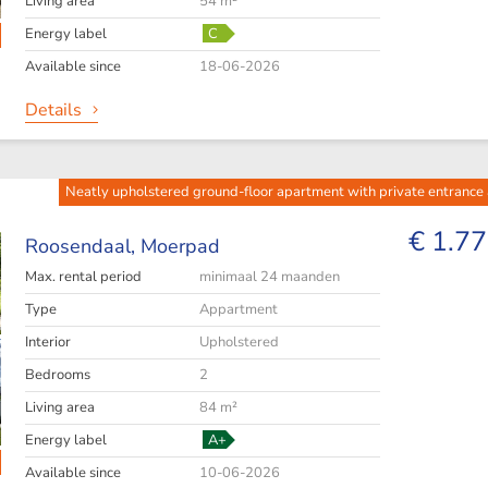
Living area
54 m²
Energy label
C
Available since
18-06-2026
Details
Neatly upholstered ground-floor apartment with private entrance a
€ 1.77
Roosendaal,
Moerpad
Max. rental period
minimaal 24 maanden
Type
Appartment
Interior
Upholstered
Bedrooms
2
Living area
84 m²
Energy label
A+
Available since
10-06-2026