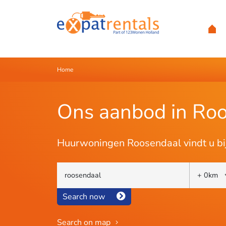
Home
Ons aanbod in Ro
Huurwoningen Roosendaal vindt u b
Search now
Search on map