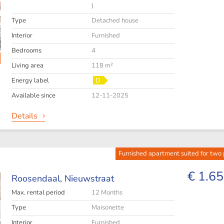
)
Type
Detached house
Interior
Furnished
Bedrooms
4
Living area
118 m²
Energy label
D
Available since
12-11-2025
Details
Furnished apartment suited for two
€ 1.65
Roosendaal,
Nieuwstraat
Max. rental period
12 Months
Type
Maisonette
Interior
Furnished