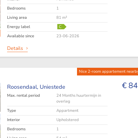
Bedrooms
1
Living area
81 m²
Energy label
C
Available since
23-06-2026
Details
Nice 2-room appartement nearby
€ 84
Roosendaal,
Uniestede
Max. rental period
24 Months huurtermijn in
overleg
Type
Appartment
Interior
Upholstered
Bedrooms
1