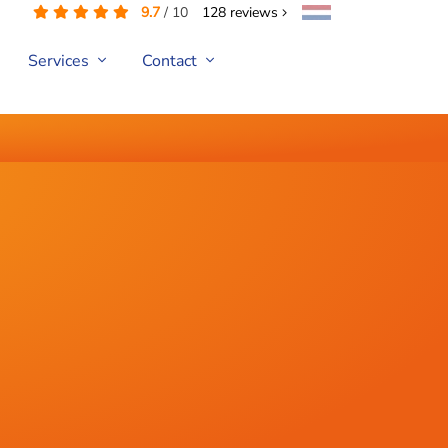
9.7
/
10
128
reviews
Services
Contact