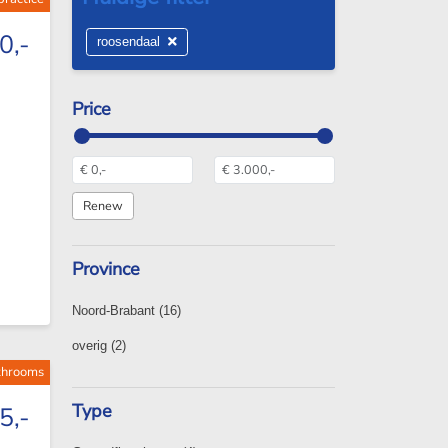
0,-
roosendaal
Price
Province
Noord-Brabant
(16)
overig
(2)
athrooms
Type
5,-