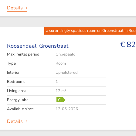
Details
a surprisingly spacious room on Groenstraat in Ro
€ 82
Roosendaal,
Groenstraat
Max. rental period
Onbepaald
Type
Room
Interior
Upholstered
Bedrooms
1
Living area
17 m²
Energy label
C
Available since
12-05-2026
Details