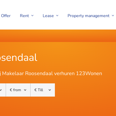
Offer
Rent
Lease
Property management
osendaal
ij Makelaar Roosendaal verhuren 123Wonen