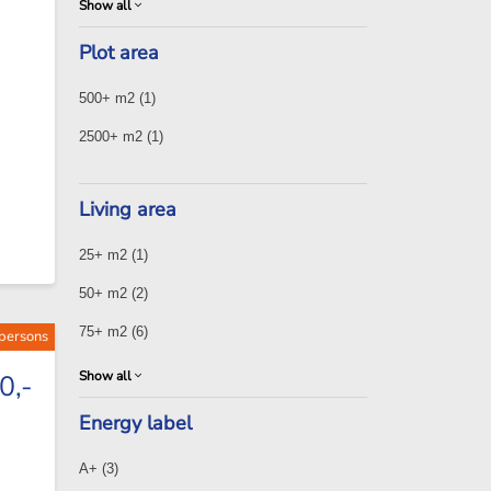
Show all
Plot area
500+ m2
(1)
2500+ m2
(1)
Living area
25+ m2
(1)
50+ m2
(2)
75+ m2
(6)
 persons
Show all
0,-
Energy label
A+
(3)