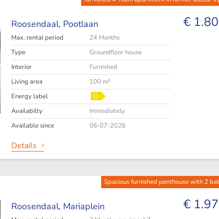
€ 1.80
Roosendaal,
Pootlaan
Max. rental period
24 Months
Type
Groundfloor house
Interior
Furnished
Living area
100 m²
Energy label
D
Availabilty
Immediately
Available since
06-07-2026
Details
Spacious furnished penthouse with 2 b
€ 1.97
Roosendaal,
Mariaplein