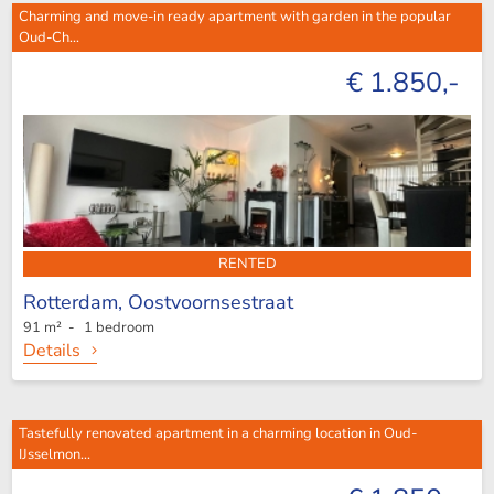
Charming and move-in ready apartment with garden in the popular
Oud-Ch...
€ 1.850,-
RENTED
Rotterdam,
Oostvoornsestraat
91 m² - 1 bedroom
Details
Tastefully renovated apartment in a charming location in Oud-
IJsselmon...