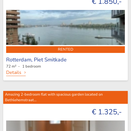
€ 1.850,-
RENTED
Rotterdam,
Piet Smitkade
72 m² - 1 bedroom
Details
Amazing 2-bedroom flat with spacious garden located on
Bethlehemstraat...
€ 1.325,-