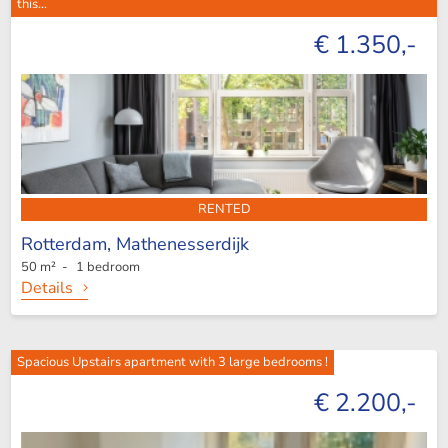
this...
€ 1.350,-
RENTED
Rotterdam,
Mathenesserdijk
50 m² - 1 bedroom
Details
Spacious Upstairs apartment with 3 large bedrooms !
€ 2.200,-