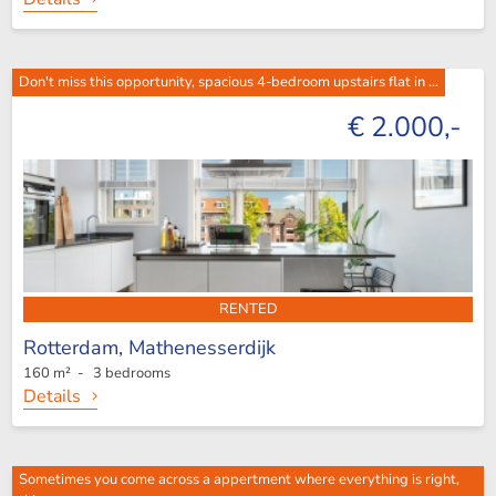
Don't miss this opportunity, spacious 4-bedroom upstairs flat in ...
€ 2.000,-
RENTED
Rotterdam,
Mathenesserdijk
160 m² - 3 bedrooms
Details
Sometimes you come across a appertment where everything is right,