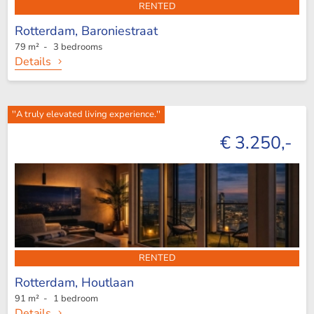
RENTED
Rotterdam,
Baroniestraat
79 m² - 3 bedrooms
Details
''A truly elevated living experience.''
€ 3.250,-
RENTED
Rotterdam,
Houtlaan
91 m² - 1 bedroom
Details