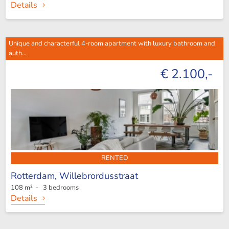
Details
Unique and characterful 4-room apartment with luxury bathroom and
auth...
€ 2.100,-
RENTED
Rotterdam,
Willebrordusstraat
108 m² - 3 bedrooms
Details