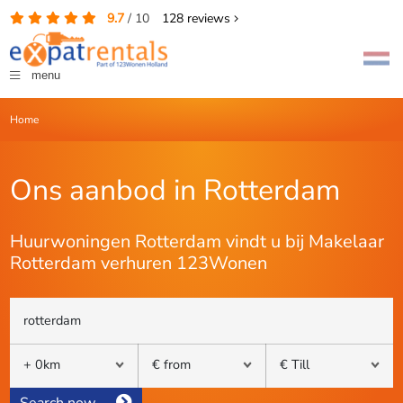
9.7
/
10
128
reviews
menu
Home
Ons aanbod in Rotterdam
Huurwoningen Rotterdam vindt u bij Makelaar
Rotterdam verhuren 123Wonen
Search now