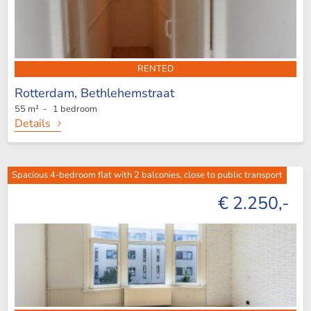
RENTED
Rotterdam,
Bethlehemstraat
55 m² - 1 bedroom
Details
Spacious 4-bedroom flat with 2 balconies, close to public transport
€ 2.250,-