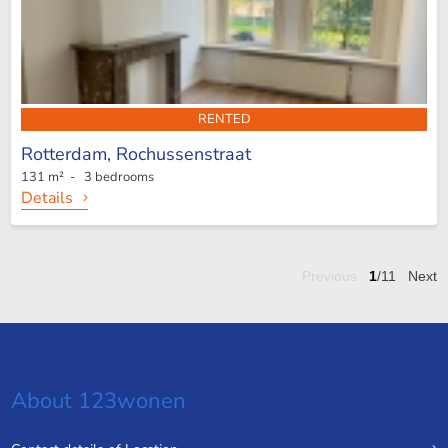
RENTED
Rotterdam,
Rochussenstraat
131 m² - 3 bedrooms
Details
Previous
1
/11
Next
About 123wonen