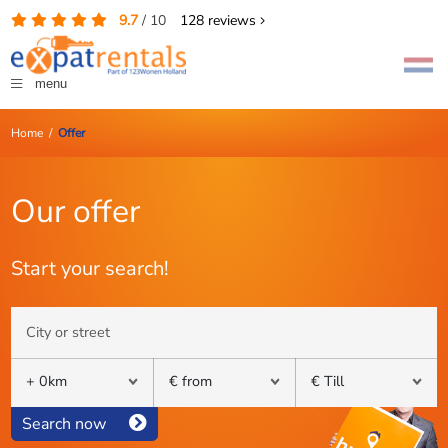
9.7
/
10
128
reviews
menu
Home
/
Offer
Our offer
Start your search!
Search now