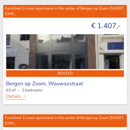
Furnished 3-room apartment in the center of Bergen op Zoom (SHORT
STAY...
€ 1.407,-
RENTED
Bergen op Zoom,
Wouwsestraat
63 m² - 2 bedrooms
Details
Furnished 2-room apartment in the center of Bergen op Zoom (SHORT
STAY...