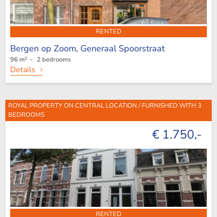
RENTED
Bergen op Zoom,
Generaal Spoorstraat
96 m² - 2 bedrooms
Details
ROYAL PROPERTY ON CENTRAL LOCATION / FURNISHED WITH 3
BEDROOMS
€ 1.750,-
RENTED