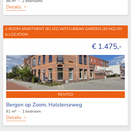
86 m² - 2 bedrooms
Details
2-ROOM APARTMENT (81 M2) WITH URBAN GARDEN (30 M2) ON
A-LOCATION
€ 1.475,-
RENTED
Bergen op Zoom,
Halsterseweg
81 m² - 1 bedroom
Details