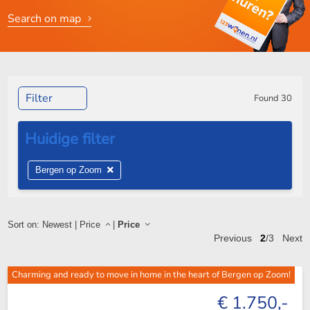
Search on map
Filter
Found
30
Bergen op Zoom
Sort on:
Newest
|
Price
|
Price
Previous
2
/3
Next
Charming and ready to move in home in the heart of Bergen op Zoom!
€ 1.750,-