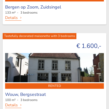
Bergen op Zoom,
Zuidsingel
133 m² - 3 bedrooms
Details
Tastefully decorated maisonette with 3 bedrooms
€ 1.600,-
RENTED
Wouw,
Bergsestraat
100 m² - 3 bedrooms
Details