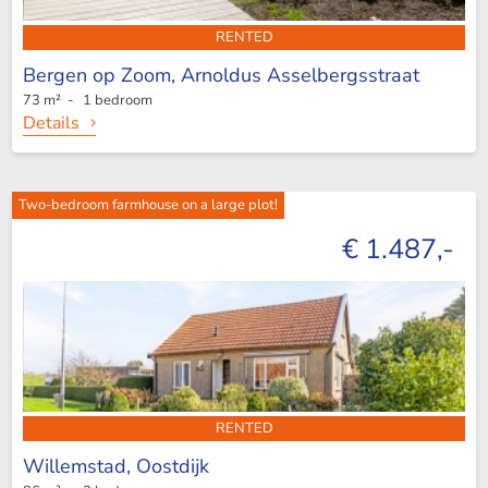
RENTED
Bergen op Zoom,
Arnoldus Asselbergsstraat
73 m² - 1 bedroom
Details
Two-bedroom farmhouse on a large plot!
€ 1.487,-
RENTED
Willemstad,
Oostdijk