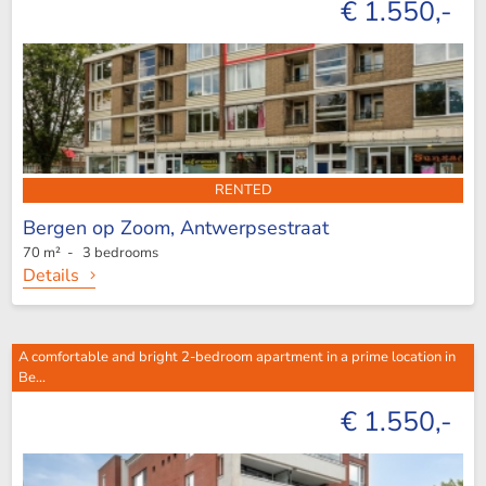
€ 1.550,-
RENTED
Bergen op Zoom,
Antwerpsestraat
70 m² - 3 bedrooms
Details
A comfortable and bright 2-bedroom apartment in a prime location in
Be...
€ 1.550,-