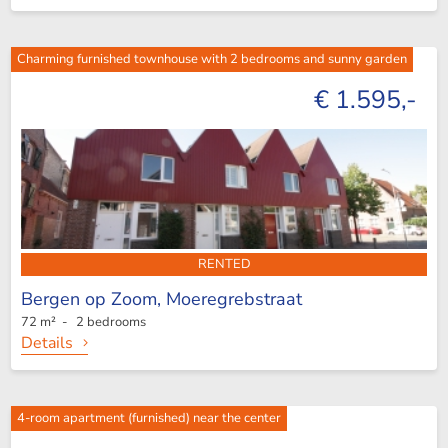
Charming furnished townhouse with 2 bedrooms and sunny garden
€ 1.595,-
RENTED
Bergen op Zoom,
Moeregrebstraat
72 m² - 2 bedrooms
Details
4-room apartment (furnished) near the center