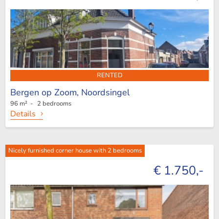
RENTED
Bergen op Zoom,
Noordsingel
96 m² - 2 bedrooms
Details
Nicely furnished corner house with 2 bedrooms
€ 1.750,-