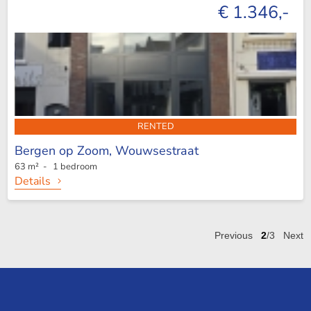
€ 1.346,-
RENTED
Bergen op Zoom,
Wouwsestraat
63 m² - 1 bedroom
Details
Previous
2
/3
Next