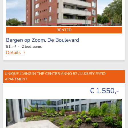
RENTED
Bergen op Zoom,
De Boulevard
81 m² - 2 bedrooms
Details
UNIQUE LIVING IN THE CENTER ANNO 52 / LUXURY PATIO
APARTMENT
€ 1.550,-