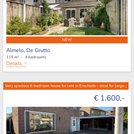
NEW
Almelo,
De Grutto
115 m² - 4 bedrooms
Details
Very spacious 6-bedroom house for rent in Enschede – ideal for large...
€ 1.600,-