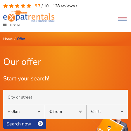
9.7
/
10
128
reviews
menu
Home
/
Offer
Our offer
Start your search!
Search now