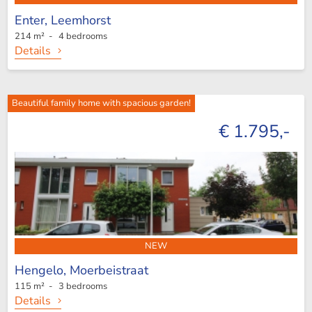
Enter,
Leemhorst
214 m² - 4 bedrooms
Details
Beautiful family home with spacious garden!
€ 1.795,-
NEW
Hengelo,
Moerbeistraat
115 m² - 3 bedrooms
Details