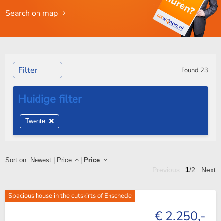
Search on map
Filter
Found
23
Twente
Sort on:
Newest
|
Price
|
Price
Previous
1
/2
Next
Spacious house in the outskirts of Enschede
€ 2.250,-