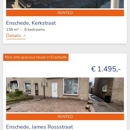
RENTED
Enschede,
Kerkstraat
136 m² - 6 bedrooms
Details
Nice and spacious house in Enschede
€ 1.495,-
RENTED
Enschede,
James Rossstraat