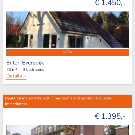
€ 1.450,-
NEW
Enter,
Eversdijk
70 m² - 3 bedrooms
Details
Beautiful maisonette with 3 bedrooms and garden, available
immediately...
€ 1.395,-