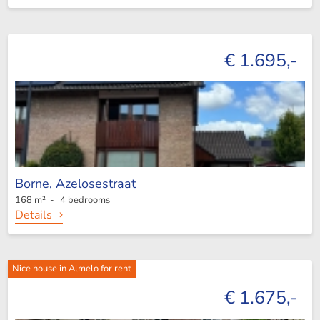
€ 1.695,-
Borne,
Azelosestraat
168 m² - 4 bedrooms
Details
Nice house in Almelo for rent
€ 1.675,-