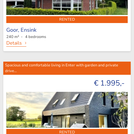
RENTED
Goor,
Ensink
240 m² - 4 bedrooms
Details
Spacious and comfortable living in Enter with garden and private
drive...
€ 1.995,-
RENTED