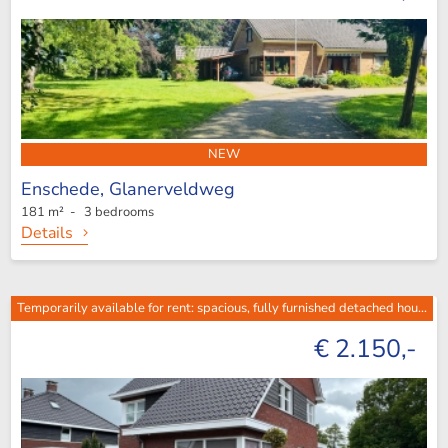
NEW
Enschede,
Glanerveldweg
181 m² - 3 bedrooms
Details
Temporarily available for rent: spacious, fully furnished detached hou...
€ 2.150,-