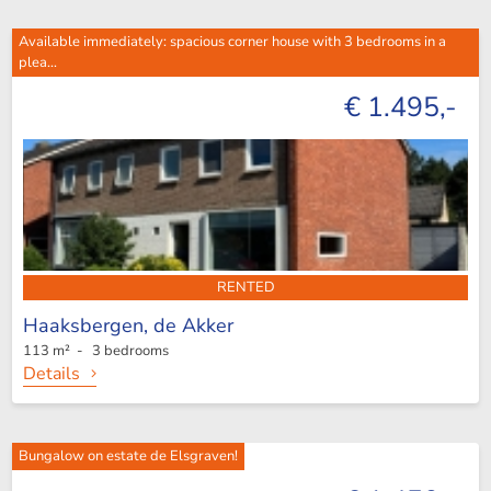
Available immediately: spacious corner house with 3 bedrooms in a
plea...
€ 1.495,-
RENTED
Haaksbergen,
de Akker
113 m² - 3 bedrooms
Details
Bungalow on estate de Elsgraven!