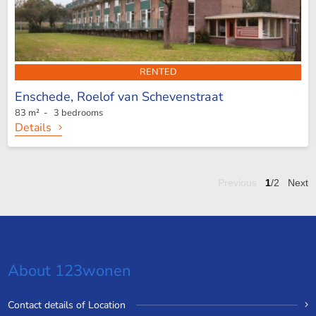
RENTED
Enschede,
Roelof van Schevenstraat
83 m² - 3 bedrooms
Details
Previous
1
/2
Next
About 123wonen
Contact details of Location