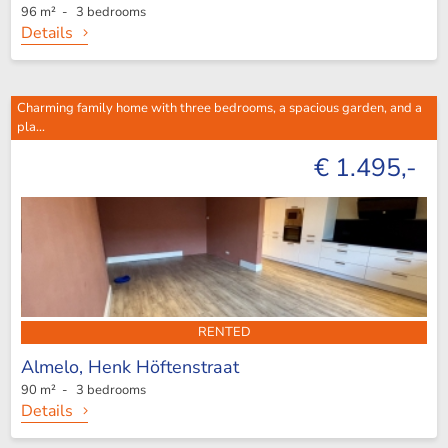
96 m² - 3 bedrooms
Details
Charming family home with three bedrooms, a spacious garden, and a
pla...
€ 1.495,-
RENTED
Almelo,
Henk Höftenstraat
90 m² - 3 bedrooms
Details