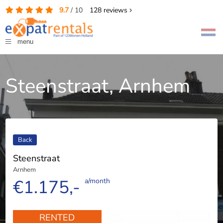
9.7
/
10
128
reviews
menu
Steenstraat, Arnhem
Back
Steenstraat
Arnhem
€1.175,-
a/month
RENTED