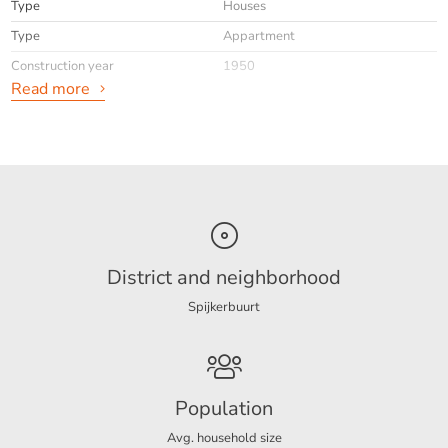
Type
Houses
Type
Appartment
Construction year
1950
Read more
General
Availabilty
Immediately
Max. rental period
minimaal 24 maanden
Interior
Upholstered
info
Geen
District and neighborhood
Spijkerbuurt
Energy
Energy label
A
Population
Avg. household size