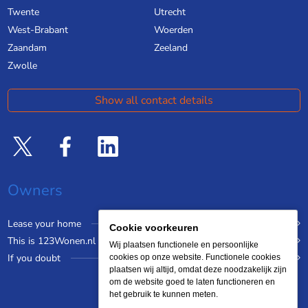
Twente
Utrecht
West-Brabant
Woerden
Zaandam
Zeeland
Zwolle
Show all contact details
Owners
Lease your home
Cookie voorkeuren
This is 123Wonen.nl
Wij plaatsen functionele en persoonlijke
If you doubt
cookies op onze website. Functionele cookies
plaatsen wij altijd, omdat deze noodzakelijk zijn
om de website goed te laten functioneren en
het gebruik te kunnen meten.