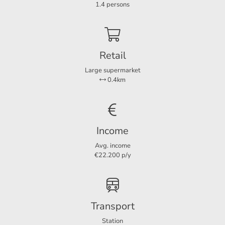
Layout
1.4 persons
Rooms
2
Bedrooms
1
Separate shower
Ja
Retail
Balcony
Ja
Large supermarket
0.4km
Dimensions
Living area
39 m²
Income
Balcony area
10 m²
Avg. income
€22.200 p/y
Transport
Station