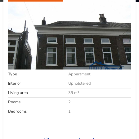
Type
Appartment
Interior
Upholstered
Living area
39 m²
Rooms
2
Bedrooms
1