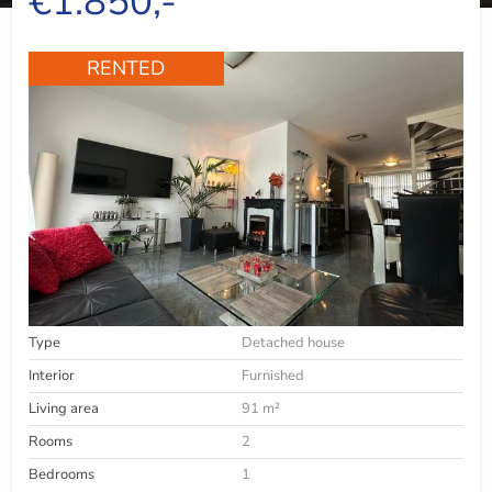
€1.850,-
RENTED
Type
Detached house
Interior
Furnished
Living area
91 m²
Rooms
2
Bedrooms
1