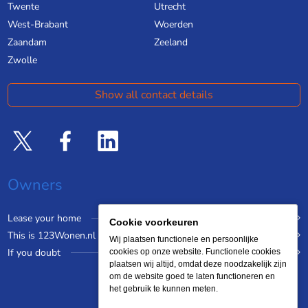
Twente
Utrecht
West-Brabant
Woerden
Zaandam
Zeeland
Zwolle
Show all contact details
Owners
Lease your home
Cookie voorkeuren
This is 123Wonen.nl
Wij plaatsen functionele en persoonlijke
If you doubt
cookies op onze website. Functionele cookies
plaatsen wij altijd, omdat deze noodzakelijk zijn
om de website goed te laten functioneren en
het gebruik te kunnen meten.