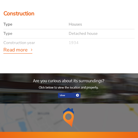
Construction
Type
Houses
Type
Detached house
Construction year
1934
Read more
General
Availabilty
Immediately
Max. rental period
12
Interior
Furnished
Energy
Energy label
B