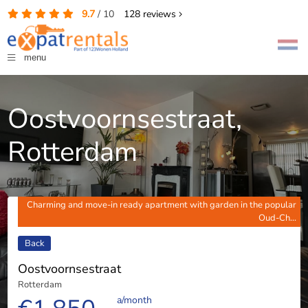
9.7
/
10
128
reviews
menu
Oostvoornsestraat,
Rotterdam
Charming and move-in ready apartment with garden in the popular
Oud-Ch...
Back
Oostvoornsestraat
Rotterdam
a/month